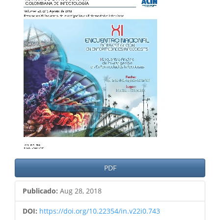
del
artículo
PDF
Publicado:
Aug 28, 2018
DOI:
https://doi.org/10.22354/in.v22i0.743