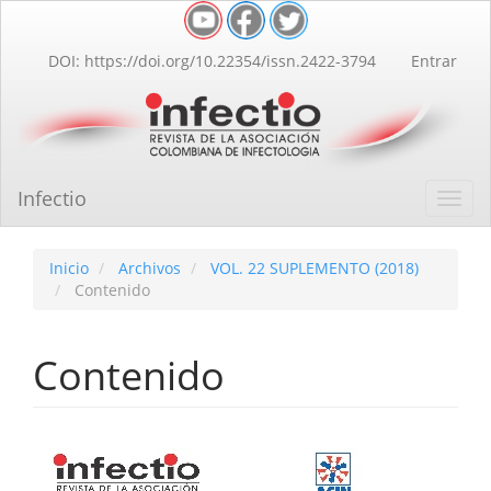
Navegación
principal
Contenido
DOI: https://doi.org/10.22354/issn.2422-3794
Entrar
principal
Barra
lateral
Infectio
Toggl
navig
Inicio
Archivos
VOL. 22 SUPLEMENTO (2018)
Contenido
Contenido
Barra
lateral