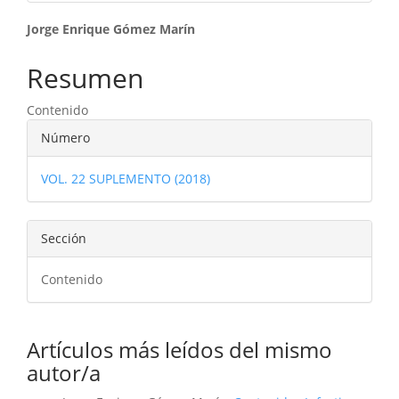
Contenido
Jorge Enrique Gómez Marín
principal
Resumen
del
Contenido
artículo
Detalles
Número
del
VOL. 22 SUPLEMENTO (2018)
artículo
Sección
Contenido
Artículos más leídos del mismo
autor/a