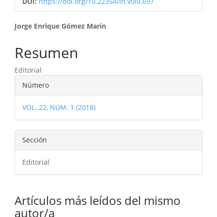
DOI:
https://doi.org/10.22354/in.v0i0.697
Contenido
Jorge Enrique Gómez Marín
principal
Resumen
del
Editorial
artículo
Detalles
Número
del
VOL. 22, NÚM. 1 (2018)
artículo
Sección
Editorial
Artículos más leídos del mismo
autor/a