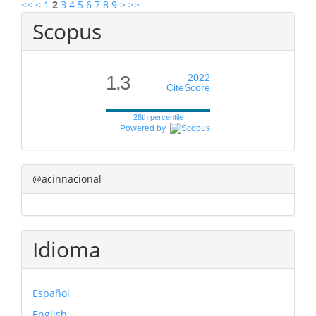
<<
<
1
2
3
4
5
6
7
8
9
>
>>
Scopus
1.3
2022
CiteScore
28th percentile
Powered by
@acinnacional
Idioma
Español
English