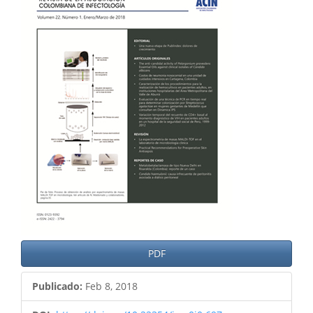
del
artículo
PDF
Publicado:
Feb 8, 2018