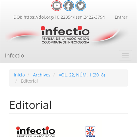
Navegación
principal
Contenido
DOI: https://doi.org/10.22354/issn.2422-3794
Entrar
principal
Barra
lateral
Infectio
Toggl
navig
Inicio
Archivos
VOL. 22, NÚM. 1 (2018)
Editorial
Editorial
Barra
lateral