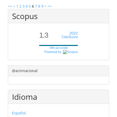
<<
<
1
2
3
4
5
6
7
8
9
>
>>
Scopus
1.3
2022
CiteScore
28th percentile
Powered by
@acinnacional
Idioma
Español