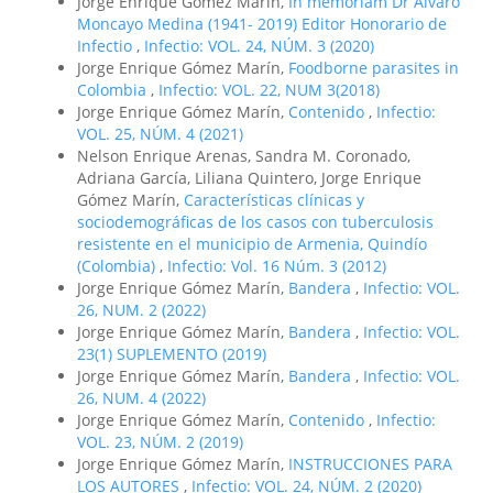
Jorge Enrique Gómez Marín,
In memoriam Dr Alvaro
Moncayo Medina (1941- 2019) Editor Honorario de
Infectio
,
Infectio: VOL. 24, NÚM. 3 (2020)
Jorge Enrique Gómez Marín,
Foodborne parasites in
Colombia
,
Infectio: VOL. 22, NUM 3(2018)
Jorge Enrique Gómez Marín,
Contenido
,
Infectio:
VOL. 25, NÚM. 4 (2021)
Nelson Enrique Arenas, Sandra M. Coronado,
Adriana García, Liliana Quintero, Jorge Enrique
Gómez Marín,
Características clínicas y
sociodemográficas de los casos con tuberculosis
resistente en el municipio de Armenia, Quindío
(Colombia)
,
Infectio: Vol. 16 Núm. 3 (2012)
Jorge Enrique Gómez Marín,
Bandera
,
Infectio: VOL.
26, NUM. 2 (2022)
Jorge Enrique Gómez Marín,
Bandera
,
Infectio: VOL.
23(1) SUPLEMENTO (2019)
Jorge Enrique Gómez Marín,
Bandera
,
Infectio: VOL.
26, NUM. 4 (2022)
Jorge Enrique Gómez Marín,
Contenido
,
Infectio:
VOL. 23, NÚM. 2 (2019)
Jorge Enrique Gómez Marín,
INSTRUCCIONES PARA
LOS AUTORES
,
Infectio: VOL. 24, NÚM. 2 (2020)