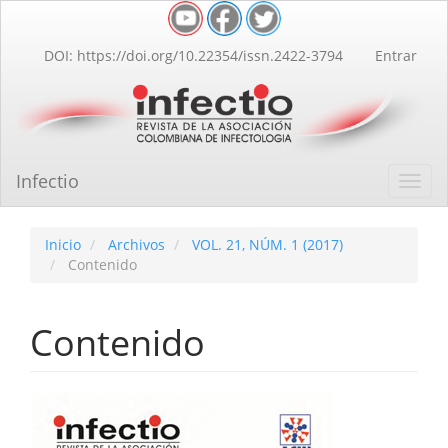
Navegación
principal
Contenido
DOI: https://doi.org/10.22354/issn.2422-3794
Entrar
principal
Barra
lateral
Infectio
Toggl
navig
Inicio
Archivos
VOL. 21, NÚM. 1 (2017)
Contenido
Contenido
Barra
lateral