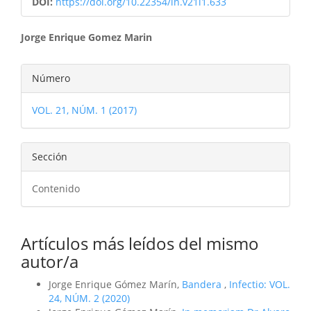
DOI:
https://doi.org/10.22354/in.v21i1.633
Contenido
Jorge Enrique Gomez Marin
principal
Detalles
Número
del
del
artículo
VOL. 21, NÚM. 1 (2017)
artículo
Sección
Contenido
Artículos más leídos del mismo
autor/a
Jorge Enrique Gómez Marín,
Bandera
,
Infectio: VOL.
24, NÚM. 2 (2020)