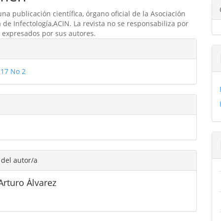
una publicación científica, órgano oficial de la Asociación
ulo
de Infectología,ACIN. La revista no se responsabiliza por
os expresados por sus autores.
les
17 No 2
ulo
 del autor/a
Arturo Álvarez