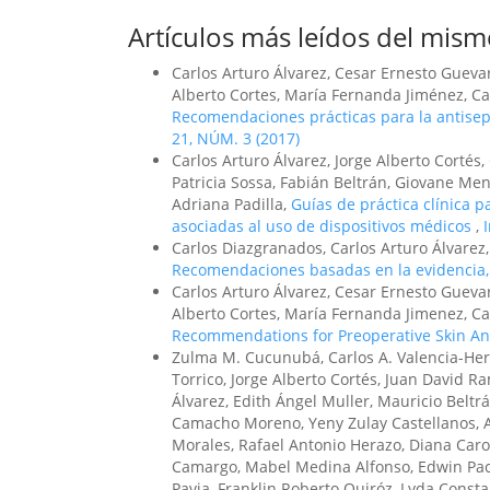
Artículos más leídos del mism
Carlos Arturo Álvarez, Cesar Ernesto Guevar
Alberto Cortes, María Fernanda Jiménez, Ca
Recomendaciones prácticas para la antiseps
21, NÚM. 3 (2017)
Carlos Arturo Álvarez, Jorge Alberto Corté
Patricia Sossa, Fabián Beltrán, Giovane Me
Adriana Padilla,
Guías de práctica clínica p
asociadas al uso de dispositivos médicos
,
Carlos Diazgranados, Carlos Arturo Álvarez
Recomendaciones basadas en la evidencia
Carlos Arturo Álvarez, Cesar Ernesto Guevar
Alberto Cortes, María Fernanda Jimenez, Ca
Recommendations for Preoperative Skin An
Zulma M. Cucunubá, Carlos A. Valencia-Hern
Torrico, Jorge Alberto Cortés, Juan David Ra
Álvarez, Edith Ángel Muller, Mauricio Belt
Camacho Moreno, Yeny Zulay Castellanos, Ast
Morales, Rafael Antonio Herazo, Diana Car
Camargo, Mabel Medina Alfonso, Edwin Pach
Pavia, Franklin Roberto Quiróz, Lyda Const