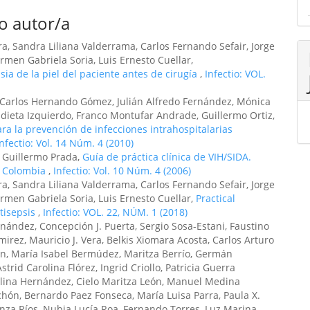
o autor/a
a, Sandra Liliana Valderrama, Carlos Fernando Sefair, Jorge
rmen Gabriela Soria, Luis Ernesto Cuellar,
ia de la piel del paciente antes de cirugía
,
Infectio: VOL.
s, Carlos Hernando Gómez, Julián Alfredo Fernández, Mónica
ndieta Izquierdo, Franco Montufar Andrade, Guillermo Ortiz,
ara la prevención de infecciones intrahospitalarias
Infectio: Vol. 14 Núm. 4 (2010)
, Guillermo Prada,
Guía de práctica clínica de VIH/SIDA.
, Colombia
,
Infectio: Vol. 10 Núm. 4 (2006)
a, Sandra Liliana Valderrama, Carlos Fernando Sefair, Jorge
rmen Gabriela Soria, Luis Ernesto Cuellar,
Practical
tisepsis
,
Infectio: VOL. 22, NÚM. 1 (2018)
ández, Concepción J. Puerta, Sergio Sosa-Estani, Faustino
mirez, Mauricio J. Vera, Belkis Xiomara Acosta, Carlos Arturo
rán, María Isabel Bermúdez, Maritza Berrío, Germán
rid Carolina Flórez, Ingrid Criollo, Patricia Guerra
olina Hernández, Cielo Maritza León, Manuel Medina
ón, Bernardo Paez Fonseca, María Luisa Parra, Paula X.
anza Ríos, Nubia Lucía Roa, Fernando Torres, Luz Marina