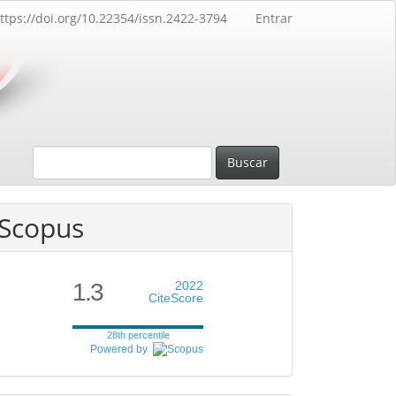
ttps://doi.org/10.22354/issn.2422-3794
Entrar
Buscar
Scopus
1.3
2022
CiteScore
28th percentile
Powered by