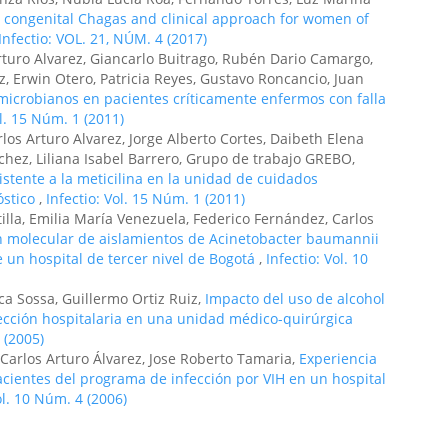
 congenital Chagas and clinical approach for women of
Infectio: VOL. 21, NÚM. 4 (2017)
Arturo Alvarez, Giancarlo Buitrago, Rubén Dario Camargo,
 Erwin Otero, Patricia Reyes, Gustavo Roncancio, Juan
icrobianos en pacientes críticamente enfermos con falla
ol. 15 Núm. 1 (2011)
rlos Arturo Alvarez, Jorge Alberto Cortes, Daibeth Elena
chez, Liliana Isabel Barrero, Grupo de trabajo GREBO,
stente a la meticilina en la unidad de cuidados
óstico
,
Infectio: Vol. 15 Núm. 1 (2011)
la, Emilia María Venezuela, Federico Fernández, Carlos
n molecular de aislamientos de Acinetobacter baumannii
un hospital de tercer nivel de Bogotá
,
Infectio: Vol. 10
ca Sossa, Guillermo Ortiz Ruiz,
Impacto del uso de alcohol
ección hospitalaria en una unidad médico-quirúrgica
 (2005)
, Carlos Arturo Álvarez, Jose Roberto Tamaria,
Experiencia
pacientes del programa de infección por VIH en un hospital
ol. 10 Núm. 4 (2006)