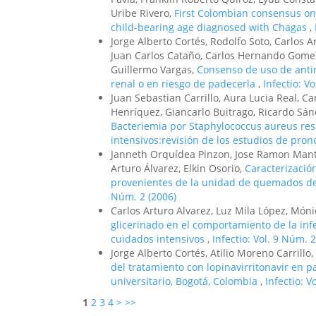
Uribe Rivero,
First Colombian consensus on
child-bearing age diagnosed with Chagas
,
Jorge Alberto Cortés, Rodolfo Soto, Carlos 
Juan Carlos Cataño, Carlos Hernando Gomez,
Guillermo Vargas,
Consenso de uso de antim
renal o en riesgo de padecerla
,
Infectio: V
Juan Sebastian Carrillo, Aura Lucia Real, Ca
Henríquez, Giancarlo Buitrago, Ricardo Sán
Bacteriemia por Staphylococcus aureus resi
intensivos:revisión de los estudios de pron
Janneth Orquídea Pinzon, Jose Ramon Mantil
Arturo Álvarez, Elkin Osorio,
Caracterizació
provenientes de la unidad de quemados de 
Núm. 2 (2006)
Carlos Arturo Alvarez, Luz Mila López, Móni
glicerinado en el comportamiento de la inf
cuidados intensivos
,
Infectio: Vol. 9 Núm. 2
Jorge Alberto Cortés, Atilio Moreno Carrillo
del tratamiento con lopinavirritonavir en 
universitario, Bogotá, Colombia
,
Infectio: V
1
2
3
4
>
>>