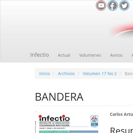
Navegación
principal
Contenido
principal
Barra
lateral
Infectio
Actual
Volumenes
Avisos
Inicio
Archivos
Volumen 17 No 2
Ban
BANDERA
Barra
Cont
Carlos Artu
lateral
princ
Resu