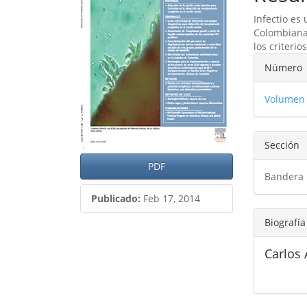
del
del
Infectio es 
artículo
artíc
Colombiana 
los criteri
Detal
Número
del
Volumen 
artíc
Sección
PDF
Bandera
Publicado:
Feb 17, 2014
Biografía
Carlos 