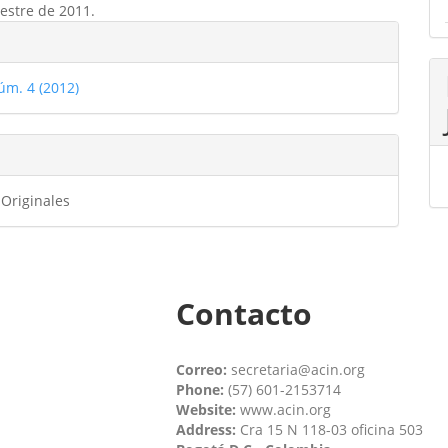
estre de 2011.
les
úm. 4 (2012)
ulo
 Originales
Contacto
Correo:
secretaria@acin.org
Phone:
(57) 601-2153714
Website:
www.acin.org
Address:
Cra 15 N 118-03 oficina 503