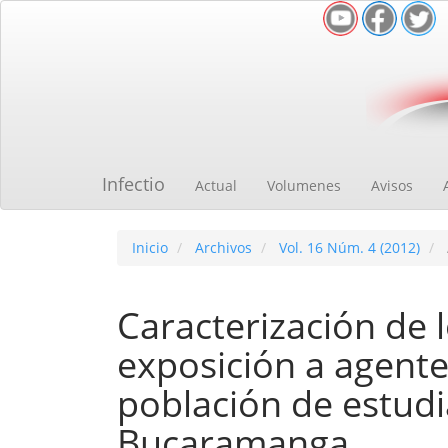
Navegación
principal
Contenido
principal
Barra
lateral
Infectio
Actual
Volumenes
Avisos
Inicio
Archivos
Vol. 16 Núm. 4 (2012)
Caracterización de 
exposición a agente
población de estud
Bucaramanga