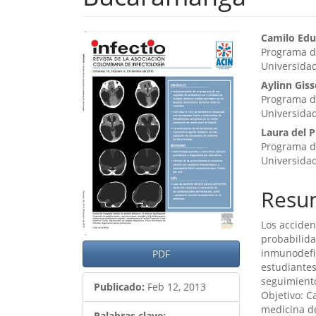
Barra
Cont
Camilo Ed
Programa de
lateral
princ
Universida
del
del
Aylinn Giss
Programa de
artículo
artíc
Universida
Laura del P
Programa de
Universida
Resu
Los acciden
probabilida
inmunodefic
PDF
estudiantes
seguimient
Publicado:
Feb 12, 2013
Objetivo: C
medicina d
Palabras clave: