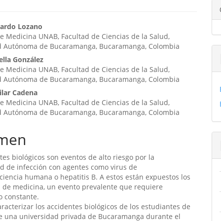
enido
uardo Lozano
 Medicina UNAB, Facultad de Ciencias de la Salud,
ipal
d Autónoma de Bucaramanga, Bucaramanga, Colombia
ella González
 Medicina UNAB, Facultad de Ciencias de la Salud,
ulo
d Autónoma de Bucaramanga, Bucaramanga, Colombia
ilar Cadena
 Medicina UNAB, Facultad de Ciencias de la Salud,
d Autónoma de Bucaramanga, Bucaramanga, Colombia
men
tes biológicos son eventos de alto riesgo por la
d de infección con agentes como virus de
iencia humana o hepatitis B. A estos están expuestos los
 de medicina, un evento prevalente que requiere
o constante.
aracterizar los accidentes biológicos de los estudiantes de
e una universidad privada de Bucaramanga durante el