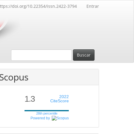
ttps://doi.org/10.22354/issn.2422-3794
Entrar
Buscar
Scopus
1.3
2022
CiteScore
28th percentile
Powered by