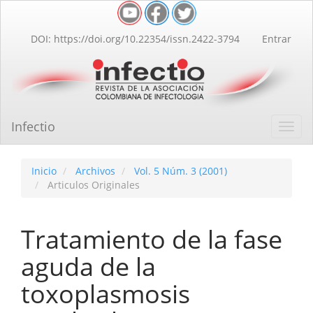
Navegación
principal
Contenido
DOI: https://doi.org/10.22354/issn.2422-3794
Entrar
principal
Barra
lateral
Infectio
Toggl
navig
Inicio
Archivos
Vol. 5 Núm. 3 (2001)
Articulos Originales
Tratamiento de la fase
aguda de la
toxoplasmosis