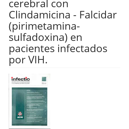
cerebral con
Clindamicina - Falcidar
(pirimetamina-
sulfadoxina) en
pacientes infectados
por VIH.
Barra
lateral
del
artículo