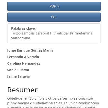
PDF ()
PDF
Palabras clave:
Toxoplasmosis cerebral HIV Falcidar Prirmetamina
Sulfadoxina.
Contenido
Jorge Enrique Gómez Marín
Fernando Alvarado
principal
Carolina Hernández
del
Sonia Cuervo
artículo
Jaime Saravia
Resumen
Objetivos: en Colombia y otros países no se consigue
pirimetamina o sulfadiazina solas. La única combinación
disponible es la de pirimetamina-sulfadoxina (Falcidar)