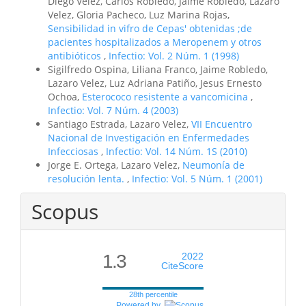
Diego Velez, Carlos Robledo, Jaime Robledo, Lazaro
Velez, Gloria Pacheco, Luz Marina Rojas,
Sensibilidad in vifro de Cepas' obtenidas ;de
pacientes hospitalizados a Meropenem y otros
antibióticos
,
Infectio: Vol. 2 Núm. 1 (1998)
Sigilfredo Ospina, Liliana Franco, Jaime Robledo,
Lazaro Velez, Luz Adriana Patiño, Jesus Ernesto
Ochoa,
Esterococo resistente a vancomicina
,
Infectio: Vol. 7 Núm. 4 (2003)
Santiago Estrada, Lazaro Velez,
VII Encuentro
Nacional de Investigación en Enfermedades
Infecciosas
,
Infectio: Vol. 14 Núm. 1S (2010)
Jorge E. Ortega, Lazaro Velez,
Neumonía de
resolución lenta.
,
Infectio: Vol. 5 Núm. 1 (2001)
Scopus
1.3
2022
CiteScore
28th percentile
Powered by