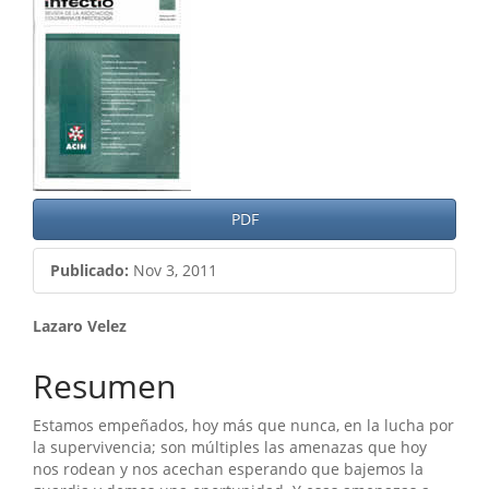
lateral
del
artículo
PDF
Publicado:
Nov 3, 2011
Contenido
Lazaro Velez
principal
Resumen
del
Estamos empeñados, hoy más que nunca, en la lucha por
artículo
la supervivencia; son múltiples las amenazas que hoy
nos rodean y nos acechan esperando que bajemos la