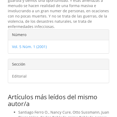
guardia y demos una oportunidad. Y esas amenazas a
menudo se hacen realidad de una forma masiva e
involucrando a un gran numer de personas, en ocaciones
con no pocas muertes. Y no se trata de las guerras, de la
violencia, de los desastres naturales, se trata de
enfermedades infecciosas.
Detalles
Número
del
Vol. 5 Núm. 1 (2001)
artículo
Sección
Editorial
Artículos más leídos del mismo
autor/a
Santiago Ferro O., Nancy Cure, Otto Sussmann, Juan