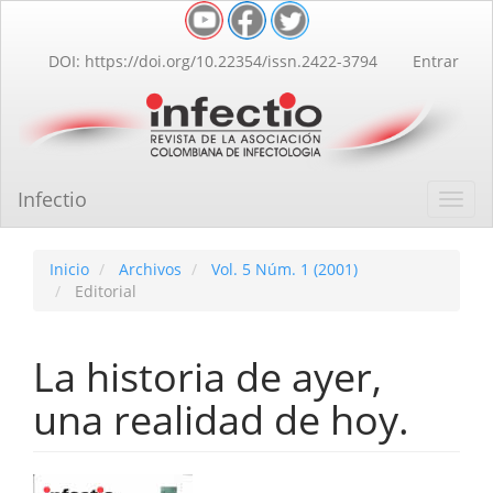
Navegación
principal
Contenido
DOI: https://doi.org/10.22354/issn.2422-3794
Entrar
principal
Barra
lateral
Infectio
Toggl
navig
Inicio
Archivos
Vol. 5 Núm. 1 (2001)
Editorial
La historia de ayer,
una realidad de hoy.
Barra