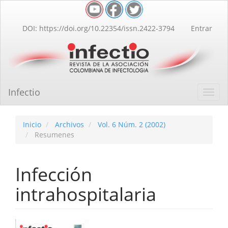
Navegación
principal
Contenido
DOI: https://doi.org/10.22354/issn.2422-3794
Entrar
principal
Barra
lateral
Infectio
Toggl
navig
Inicio
Archivos
Vol. 6 Núm. 2 (2002)
Resumenes
Infección
intrahospitalaria
Barra