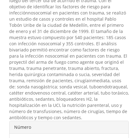
luego del tercer día de acurrido el trauma. Con el
objetivo de identificar los factores de riesgo para
infecciónnosocomial en pacientes con trauma, se realizó
un estudio de casos y controles en el hospital Pablo
Tobón Uribe de la ciudad de Medellín, entre el primero
de enero y el 31 de diciembre de 1999. El tamaño de la
muestra estuvo compuesto por 540 pacientes: 185 casos
con infección nosocomial y 355 controles. El análisis
bivariado permitió encontrar como factores de riesgo
para la infección nosocomial en pacientes con trauma. El
proyectil del arma de fuego como agente que originó el
trauma, trauma penetrante, trauma abierto, fractura,
herida quirúrgica contaminada o sucia, severidad del
trauma, remisión de pacientes, cirugíainmediata, usos
de: sonda nasogástrica; sonda vesical, tuboendotraqueal,
catéter endovenoso central, catéter arterial, tubo toráxico,
antibióticos, sedantes, bloqueadores H2, la
hospitalización en la UCI, la nutrición parenteral, uso y
número de transfusiones, número de cirugías, tiempo de
antibióticos y tiempo con sedantes.
Detalles
Número
del