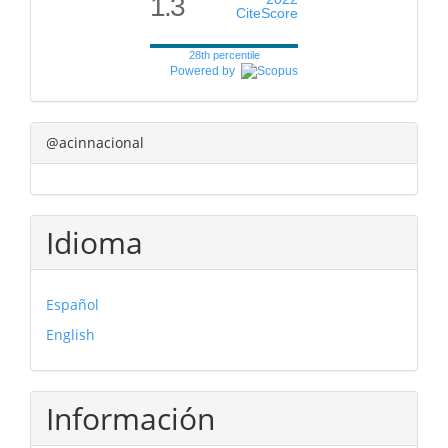
1.3
CiteScore
28th percentile
Powered by
@acinnacional
Idioma
Español
English
Información