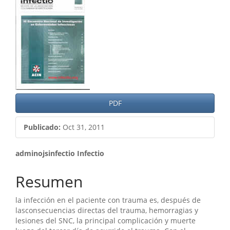
lateral
del
artículo
PDF
Publicado:
Oct 31, 2011
Contenido
adminojsinfectio Infectio
principal
Resumen
del
la infección en el paciente con trauma es, después de
artículo
lasconsecuencias directas del trauma, hemorragias y
lesiones del SNC, la principal complicación y muerte