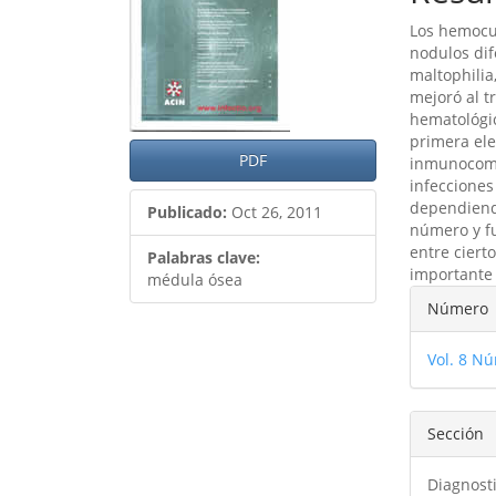
del
del
Los hemocul
artículo
artíc
nodulos di
maltophilia
mejoró al t
hematológic
primera ele
PDF
inmunocomp
infecciones
dependiendo
Publicado:
Oct 26, 2011
número y fu
entre ciert
Palabras clave:
importante
médula ósea
Detal
Número
del
Vol. 8 Nú
artíc
Sección
Diagnost