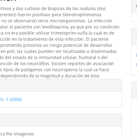
tivos y dos cultivos de biopsias de los nodulos (dos
ulo
ferentes) fueron positivos para Stenotrophomonas
, no se observaron otros microorganismos. La infección
ratar el paciente con levofloxacina, ya que por su condición
a no era posible utilizar trimetoprim-sulfa la cual es de
cción en la tratamiento de esta infección. El paciente
rometido presenta un riesgo potencial de desarrollar
 en piel, las cuales pueden ser localizadas o diseminadas
 del estado de la inmunidad celular, humoral o del
nción de los neutrófilos. Existen reportes de asociación
os tipos de patógenos con neutropenia la cual se hace
 dependiendo de la magnitud y duración de ésta
les
m. 1 (2004)
ulo
ico Por Imagenes