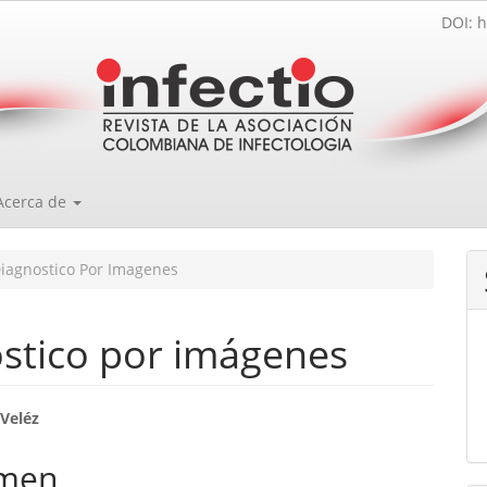
DOI: h
Acerca de
iagnostico Por Imagenes
óstico por imágenes
enido
 Veléz
ipal
men