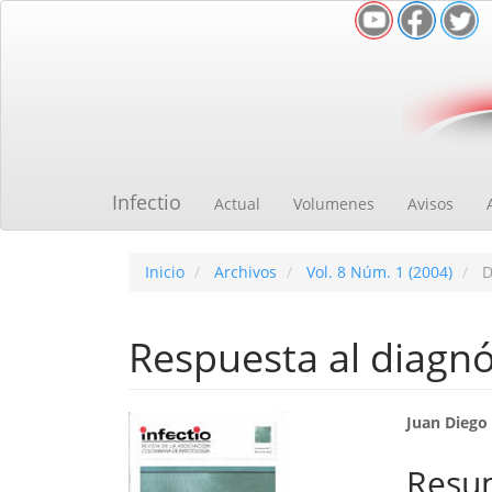
Navegación
principal
Contenido
principal
Barra
lateral
Infectio
Actual
Volumenes
Avisos
Inicio
Archivos
Vol. 8 Núm. 1 (2004)
D
Respuesta al diagn
Barra
Cont
Juan Diego
lateral
princ
Resu