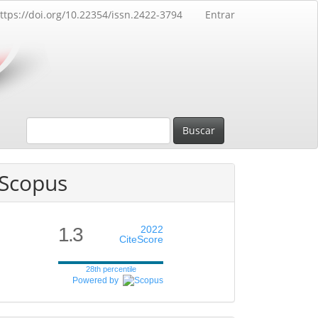
ttps://doi.org/10.22354/issn.2422-3794
Entrar
Buscar
Scopus
1.3
2022
CiteScore
28th percentile
Powered by