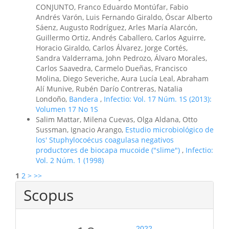
CONJUNTO, Franco Eduardo Montúfar, Fabio
Andrés Varón, Luis Fernando Giraldo, Óscar Alberto
Sáenz, Augusto Rodríguez, Arles María Alarcón,
Guillermo Ortiz, Andrés Caballero, Carlos Aguirre,
Horacio Giraldo, Carlos Álvarez, Jorge Cortés,
Sandra Valderrama, John Pedrozo, Álvaro Morales,
Carlos Saavedra, Carmelo Dueñas, Francisco
Molina, Diego Severiche, Aura Lucía Leal, Abraham
Alí Munive, Rubén Darío Contreras, Natalia
Londoño,
Bandera
,
Infectio: Vol. 17 Núm. 1S (2013):
Volumen 17 No 1S
Salim Mattar, Milena Cuevas, Olga Aldana, Otto
Sussman, Ignacio Arango,
Estudio microbiológico de
los' Stuphylocoécus coagulasa negativos
productores de biocapa mucoide ("slime")
,
Infectio:
Vol. 2 Núm. 1 (1998)
1
2
>
>>
Scopus
2022