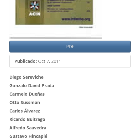
PDF
Publicado:
Oct 7, 2011
Contenido
Diego Sereviche
Gonzalo David Prada
principal
Carmelo Dueñas
del
Otto Sussman
artículo
Carlos Álvarez
Ricardo Buitrago
Alfredo Saavedra
Gustavo Hincapié