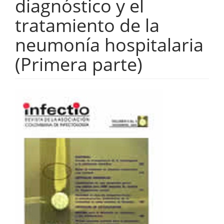
diagnóstico y el
tratamiento de la
neumonía hospitalaria
(Primera parte)
Barra
lateral
del
artículo