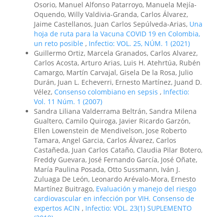
Osorio, Manuel Alfonso Patarroyo, Manuela Mejía-
Oquendo, Willy Valdivia-Granda, Carlos Álvarez,
Jaime Castellanos, Juan Carlos Sepúlveda-Arias,
Una
hoja de ruta para la Vacuna COVID 19 en Colombia,
un reto posible
,
Infectio: VOL. 25, NÚM. 1 (2021)
Guillermo Ortiz, Marcela Granados, Carlos Alvarez,
Carlos Acosta, Arturo Arias, Luis H. Atehrtúa, Rubén
Camargo, Martín Carvajal, Gisela De la Rosa, Julio
Durán, Juan L. Echeverri, Ernesto Martínez, Juand D.
Vélez,
Consenso colombiano en sepsis
,
Infectio:
Vol. 11 Núm. 1 (2007)
Sandra Liliana Valderrama Beltrán, Sandra Milena
Gualtero, Camilo Quiroga, Javier Ricardo Garzón,
Ellen Lowenstein de Mendivelson, Jose Roberto
Tamara, Angel Garcia, Carlos Álvarez, Carlos
Castañeda, Juan Carlos Cataño, Claudia Pilar Botero,
Freddy Guevara, José Fernando García, José Oñate,
María Paulina Posada, Otto Sussmann, Iván J.
Zuluaga De León, Leonardo Arévalo-Mora, Ernesto
Martínez Buitrago,
Evaluación y manejo del riesgo
cardiovascular en infección por VIH. Consenso de
expertos ACIN
,
Infectio: VOL. 23(1) SUPLEMENTO