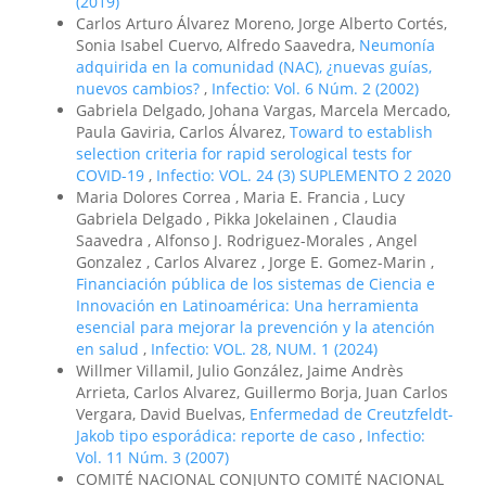
(2019)
Carlos Arturo Álvarez Moreno, Jorge Alberto Cortés,
Sonia Isabel Cuervo, Alfredo Saavedra,
Neumonía
adquirida en la comunidad (NAC), ¿nuevas guías,
nuevos cambios?
,
Infectio: Vol. 6 Núm. 2 (2002)
Gabriela Delgado, Johana Vargas, Marcela Mercado,
Paula Gaviria, Carlos Álvarez,
Toward to establish
selection criteria for rapid serological tests for
COVID-19
,
Infectio: VOL. 24 (3) SUPLEMENTO 2 2020
Maria Dolores Correa , Maria E. Francia , Lucy
Gabriela Delgado , Pikka Jokelainen , Claudia
Saavedra , Alfonso J. Rodriguez-Morales , Angel
Gonzalez , Carlos Alvarez , Jorge E. Gomez-Marin ,
Financiación pública de los sistemas de Ciencia e
Innovación en Latinoamérica: Una herramienta
esencial para mejorar la prevención y la atención
en salud
,
Infectio: VOL. 28, NUM. 1 (2024)
Willmer Villamil, Julio González, Jaime Andrès
Arrieta, Carlos Alvarez, Guillermo Borja, Juan Carlos
Vergara, David Buelvas,
Enfermedad de Creutzfeldt-
Jakob tipo esporádica: reporte de caso
,
Infectio:
Vol. 11 Núm. 3 (2007)
COMITÉ NACIONAL CONJUNTO COMITÉ NACIONAL