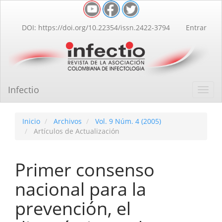
Navegación
principal
Contenido
DOI: https://doi.org/10.22354/issn.2422-3794
Entrar
principal
Barra
lateral
Infectio
Toggl
navig
Inicio
Archivos
Vol. 9 Núm. 4 (2005)
Artículos de Actualización
Primer consenso
nacional para la
prevención, el