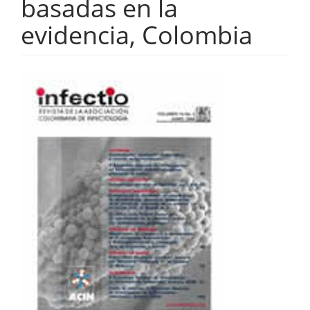
basadas en la
evidencia, Colombia
Barra
lateral
del
artículo