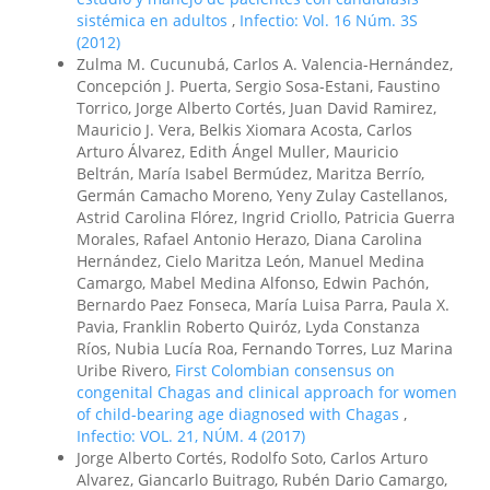
sistémica en adultos
,
Infectio: Vol. 16 Núm. 3S
(2012)
Zulma M. Cucunubá, Carlos A. Valencia-Hernández,
Concepción J. Puerta, Sergio Sosa-Estani, Faustino
Torrico, Jorge Alberto Cortés, Juan David Ramirez,
Mauricio J. Vera, Belkis Xiomara Acosta, Carlos
Arturo Álvarez, Edith Ángel Muller, Mauricio
Beltrán, María Isabel Bermúdez, Maritza Berrío,
Germán Camacho Moreno, Yeny Zulay Castellanos,
Astrid Carolina Flórez, Ingrid Criollo, Patricia Guerra
Morales, Rafael Antonio Herazo, Diana Carolina
Hernández, Cielo Maritza León, Manuel Medina
Camargo, Mabel Medina Alfonso, Edwin Pachón,
Bernardo Paez Fonseca, María Luisa Parra, Paula X.
Pavia, Franklin Roberto Quiróz, Lyda Constanza
Ríos, Nubia Lucía Roa, Fernando Torres, Luz Marina
Uribe Rivero,
First Colombian consensus on
congenital Chagas and clinical approach for women
of child-bearing age diagnosed with Chagas
,
Infectio: VOL. 21, NÚM. 4 (2017)
Jorge Alberto Cortés, Rodolfo Soto, Carlos Arturo
Alvarez, Giancarlo Buitrago, Rubén Dario Camargo,