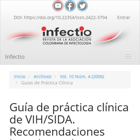
Navegación
principal
Contenido
DOI: https://doi.org/10.22354/issn.2422-3794
Entrar
principal
Barra
lateral
Infectio
Toggl
navig
Inicio
Archivos
Vol. 10 Núm. 4 (2006)
Guias de Práctica Clínica
Guía de práctica clínica
de VIH/SIDA.
Recomendaciones