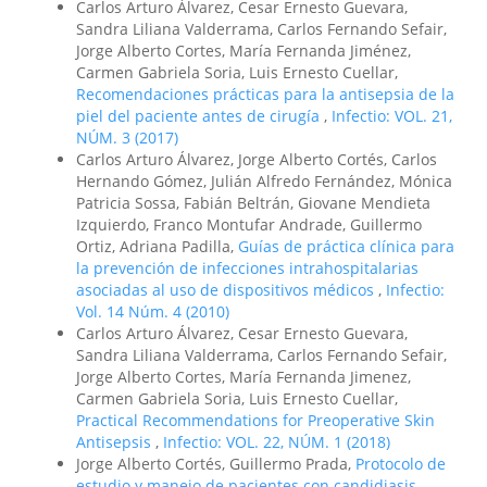
Carlos Arturo Álvarez, Cesar Ernesto Guevara,
Sandra Liliana Valderrama, Carlos Fernando Sefair,
Jorge Alberto Cortes, María Fernanda Jiménez,
Carmen Gabriela Soria, Luis Ernesto Cuellar,
Recomendaciones prácticas para la antisepsia de la
piel del paciente antes de cirugía
,
Infectio: VOL. 21,
NÚM. 3 (2017)
Carlos Arturo Álvarez, Jorge Alberto Cortés, Carlos
Hernando Gómez, Julián Alfredo Fernández, Mónica
Patricia Sossa, Fabián Beltrán, Giovane Mendieta
Izquierdo, Franco Montufar Andrade, Guillermo
Ortiz, Adriana Padilla,
Guías de práctica clínica para
la prevención de infecciones intrahospitalarias
asociadas al uso de dispositivos médicos
,
Infectio:
Vol. 14 Núm. 4 (2010)
Carlos Arturo Álvarez, Cesar Ernesto Guevara,
Sandra Liliana Valderrama, Carlos Fernando Sefair,
Jorge Alberto Cortes, María Fernanda Jimenez,
Carmen Gabriela Soria, Luis Ernesto Cuellar,
Practical Recommendations for Preoperative Skin
Antisepsis
,
Infectio: VOL. 22, NÚM. 1 (2018)
Jorge Alberto Cortés, Guillermo Prada,
Protocolo de
estudio y manejo de pacientes con candidiasis