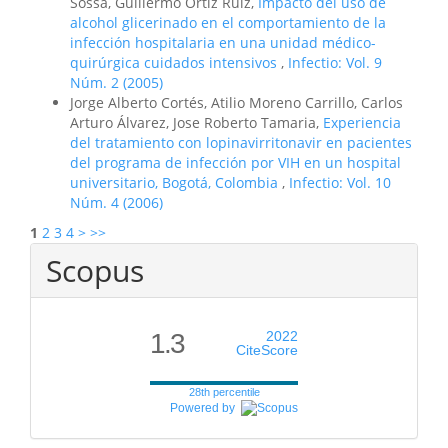
Sossa, Guillermo Ortiz Ruiz,
Impacto del uso de
alcohol glicerinado en el comportamiento de la
infección hospitalaria en una unidad médico-
quirúrgica cuidados intensivos
,
Infectio: Vol. 9
Núm. 2 (2005)
Jorge Alberto Cortés, Atilio Moreno Carrillo, Carlos
Arturo Álvarez, Jose Roberto Tamaria,
Experiencia
del tratamiento con lopinavirritonavir en pacientes
del programa de infección por VIH en un hospital
universitario, Bogotá, Colombia
,
Infectio: Vol. 10
Núm. 4 (2006)
1
2
3
4
>
>>
Scopus
1.3
2022
CiteScore
28th percentile
Powered by