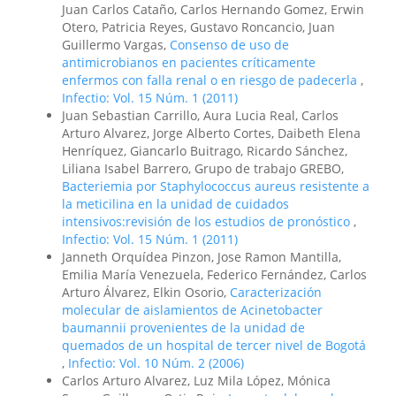
Juan Carlos Cataño, Carlos Hernando Gomez, Erwin
Otero, Patricia Reyes, Gustavo Roncancio, Juan
Guillermo Vargas,
Consenso de uso de
antimicrobianos en pacientes críticamente
enfermos con falla renal o en riesgo de padecerla
,
Infectio: Vol. 15 Núm. 1 (2011)
Juan Sebastian Carrillo, Aura Lucia Real, Carlos
Arturo Alvarez, Jorge Alberto Cortes, Daibeth Elena
Henríquez, Giancarlo Buitrago, Ricardo Sánchez,
Liliana Isabel Barrero, Grupo de trabajo GREBO,
Bacteriemia por Staphylococcus aureus resistente a
la meticilina en la unidad de cuidados
intensivos:revisión de los estudios de pronóstico
,
Infectio: Vol. 15 Núm. 1 (2011)
Janneth Orquídea Pinzon, Jose Ramon Mantilla,
Emilia María Venezuela, Federico Fernández, Carlos
Arturo Álvarez, Elkin Osorio,
Caracterización
molecular de aislamientos de Acinetobacter
baumannii provenientes de la unidad de
quemados de un hospital de tercer nivel de Bogotá
,
Infectio: Vol. 10 Núm. 2 (2006)
Carlos Arturo Alvarez, Luz Mila López, Mónica