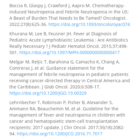
Boccia R, Glaspy J, Crawford J, Aapro M. Chemotherapy-
Induced Neutropenia and Febrile Neutropenia in the US:
A Beast of Burden That Needs to Be Tamed? Oncologist.
2022;27(8):625-36.
https://doi.org/10.1093/oncolo/oyac074
Khurana M, Lee B, Feusner JH. Fever at Diagnosis of
Pediatric Acute Lymphoblastic Leukemia : Are Antibiotics
Really Necessary ? J Pediatr Hematol Oncol. 2015;37:498-
501.
https://doi.org/10.1097/MPH.0000000000000417
Melgar M, Reljic T, Barahona G, Camacho K, Chang A,
Contreras J, et al. Guidance statement for the
management of febrile neutropenia in pediatric patients
receiving cancer-directed therapy in Central America and
the Caribbean. J Glob Oncol. 2020;6:508-17.
https://doi.org/10.1200/JGO.19.00329
Lehrnbecher T, Robinson P, Fisher B, Alexander S,
Ammann RA, Beauchemin M, et al. Guideline for the
management of fever and neutropenia in children with
cancer and hematopoietic stem-cell transplantation
recipients: 2017 update. J Clin Oncol. 2017;35(18):2082-
94.
https://doi.org/10.1200/JCO.2016.71.7017