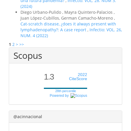
una futura pandemia?
,
Infectio: VOL. 28. NUM 3.
(2024)
Diego Urbano-Pulido , Mayra Quintero-Palacios ,
Juan López-Cubillos, German Camacho-Moreno ,
Cat-scratch disease, ¿does it always present with
lymphadenopathy?: A case report
,
Infectio: VOL. 26,
NUM. 4 (2022)
1
2
>
>>
Scopus
1.3
2022
CiteScore
28th percentile
Powered by
@acinnacional