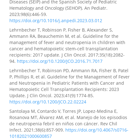
Diseases (SEIP) and the Spanish Society of Pediatric
Hematology and Oncology (SEHOP). An Pediatr.
2023;98(6):446-59.
https://doi.org/10.1016/j.anpedi.2023.03.012
Lehrnbecher T, Robinson P, Fisher B, Alexander S,
Ammann RA, Beauchemin M, et al. Guideline for the
management of fever and neutropenia in children with
cancer and hematopoietic stem-cell transplantation
recipients: 2017 update. J Clin Oncol. 2017;35(18):2082-
94.
https://doi.org/10.1200/JCO.2016.71.7017
Lehrnbecher T, Robinson PD, Ammann RA, Fisher B, Patel
P, Phillips R, et al. Guideline for the Management of Fever
and Neutropenia in Pediatric Patients with Cancer and
Hematopoietic Cell Transplantation Recipients: 2023
Update. J Clin Oncol. 2023;41(9):1774-85.
https://doi.org/10.1200/JCO.22.02224
Santolaya M, Contardo V, Torres JP, Lopez-Medina E,
Rosanova MT, Álvarez AM, et al. Manejo de los episodios
de neutropenia febril en niños con cáncer. Rev Chil
Infect. 2021;38(6):857-909.
https://doi.org/10.4067/s0716-
10182021000600857