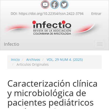
Navegación
principal
Contenido
DOI: https://doi.org/10.22354/issn.2422-3794
Entrar
principal
Barra
lateral
Infectio
Toggl
navig
Inicio
Archivos
VOL. 29 NUM 4. (2025)
Articulos Originales
Caracterización clínica
y microbiológica de
pacientes pediátricos