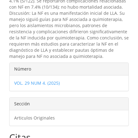
4.1% (5/122). Se reportaron complicaciones relacionadas
con NF en 7.4% (10/134); no hubo mortalidad asociada.
Discusión: La NF es una manifestación inicial de LLA. Su
manejo siguió guías para NF asociada a quimioterapia,
pero los aislamientos microbianos, patrones de
resistencia y complicaciones difirieron significativamente
de la NF inducida por quimioterapia. Como conclusión, se
requieren más estudios para caracterizar la NF en el
diagnóstico de LLA y establecer pautas óptimas de
manejo para NF no asociada a quimioterapia.
Detalles
Número
del
VOL. 29 NUM 4. (2025)
artículo
Sección
Articulos Originales
Citas