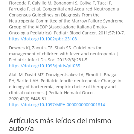
Fioredda F, Calvillo M, Bonanomi S, Coliva T, Tucci F,
Farrugia P, et al. Congenital and Acquired Neutropenia
Consensus Guidelines on Diagnosis From the
Neutropenia Committee of the Marrow Failure Syndrome
Group of the AIEOP (Associazione Italiana Emato-
Oncologia Pediatrica). Pediatr Blood Cancer. 2011;57:10-7.
https://doi.org/10.1002/pbc.23108
Downes KJ, Zaoutis TE, Shah SS. Guidelines for
management of children with fever and neutropenia. J
Pediatric Infect Dis Soc. 2013;2(3):281-5.
https://doi.org/10.1093/jpids/pit035
Alali M, David MZ, Danziger-Isakov LA, Elmuti L, Bhagat
PH, Bartlett AH. Pediatric febrile neutropenia: Change in
etiology of bacteremia, empiric choice of therapy and
clinical outcomes. J Pediatr Hematol Oncol.
2020;42(6):E445-51.
https://doi.org/10.1097/MPH.0000000000001814
Artículos más leídos del mismo
autor/a