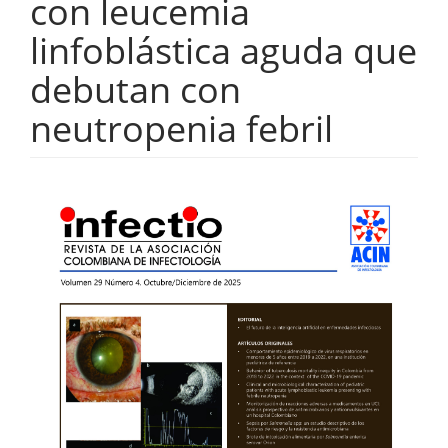
con leucemia
linfoblástica aguda que
debutan con
neutropenia febril
Barra
lateral
del
artículo