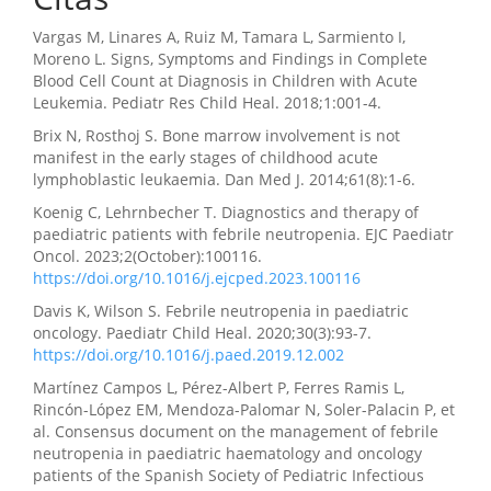
Vargas M, Linares A, Ruiz M, Tamara L, Sarmiento I,
Moreno L. Signs, Symptoms and Findings in Complete
Blood Cell Count at Diagnosis in Children with Acute
Leukemia. Pediatr Res Child Heal. 2018;1:001-4.
Brix N, Rosthoj S. Bone marrow involvement is not
manifest in the early stages of childhood acute
lymphoblastic leukaemia. Dan Med J. 2014;61(8):1-6.
Koenig C, Lehrnbecher T. Diagnostics and therapy of
paediatric patients with febrile neutropenia. EJC Paediatr
Oncol. 2023;2(October):100116.
https://doi.org/10.1016/j.ejcped.2023.100116
Davis K, Wilson S. Febrile neutropenia in paediatric
oncology. Paediatr Child Heal. 2020;30(3):93-7.
https://doi.org/10.1016/j.paed.2019.12.002
Martínez Campos L, Pérez-Albert P, Ferres Ramis L,
Rincón-López EM, Mendoza-Palomar N, Soler-Palacin P, et
al. Consensus document on the management of febrile
neutropenia in paediatric haematology and oncology
patients of the Spanish Society of Pediatric Infectious