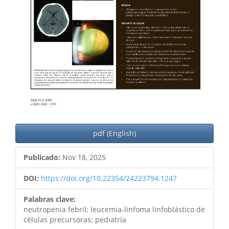
pdf (English)
Publicado:
Nov 18, 2025
DOI:
https://doi.org/10.22354/24223794.1247
Palabras clave:
neutropenia febril; leucemia-linfoma linfoblástico de
células precursoras; pediatría