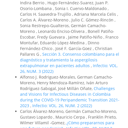
Indira Berrio , Hugo Fernández-Suarez, Juan P.
Osorio-Lombana , Sonia I. Cuervo-Maldonado ,
Carlos H. Saavedra-Trujillo , Adriana Marcela Celis ,
Carlos A. Álvarez-Moreno , Julio C. Gómez-Rincón ,
Sonia Restrepo-Gualteros, Germán Camacho-
Moreno , Leonardo Enciso-Olivera , Bonell Patiño-
Escobar, Fredy Guevara , Jaime Patiño-Niño , Franco
Montufar, Eduardo López-Medina , Dinno
Fernández-Chico , José F. García-Goez , Christian
Pallares G ,
Sección 3. Consenso colombiano para el
diagnóstico y tratamiento la aspergilosis
extrapulmonar en pacientes adultos
,
Infectio: VOL.
26, NUM. 3 (2022)
Alfonso J. Rodriguez-Morales, German Camacho-
Moreno, Henry Mendoza-Ramírez, Iván Arturo
Rodríguez-Sabogal, José Millán Oñate,
Challenges
and Visions for Infectious Diseases in Colombia
during the COVID-19 Peripandemic Transition 2021-
2023
,
Infectio: VOL. 26, NUM. 2 (2022)
Carlos Álvarez-Moreno, Germán Camacho-Moreno,
Gustavo Lopardo , Mauricio Cerpa , Franklin Prieto,
Wilmer Villamil -Gomez,
¿Cómo prepararnos para