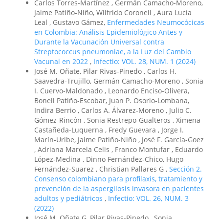
Carlos Torres-Martínez , Germán Camacho-Moreno,
Jaime Patiño-Niño, Wilfrido Coronell , Aura Lucía
Leal , Gustavo Gámez,
Enfermedades Neumocócicas
en Colombia: Análisis Epidemiológico Antes y
Durante la Vacunación Universal contra
Streptococcus pneumoniae, a la Luz del Cambio
Vacunal en 2022
,
Infectio: VOL. 28, NUM. 1 (2024)
José M. Oñate, Pilar Rivas-Pinedo , Carlos H.
Saavedra-Trujillo, Germán Camacho-Moreno , Sonia
I. Cuervo-Maldonado , Leonardo Enciso-Olivera,
Bonell Patiño-Escobar, Juan P. Osorio-Lombana,
Indira Berrio , Carlos A. Álvarez-Moreno , Julio C.
Gómez-Rincón , Sonia Restrepo-Gualteros , Ximena
Castañeda-Luquerna , Fredy Guevara , Jorge I.
Marín-Uribe, Jaime Patiño-Niño , José F. García-Goez
, Adriana Marcela Celis , Franco Montufar , Eduardo
López-Medina , Dinno Fernández-Chico, Hugo
Fernández-Suarez , Christian Pallares G ,
Sección 2.
Consenso colombiano para profilaxis, tratamiento y
prevención de la aspergilosis invasora en pacientes
adultos y pediátricos
,
Infectio: VOL. 26, NUM. 3
(2022)
José M. Oñate G, Pilar Rivas-Pinedo , Sonia