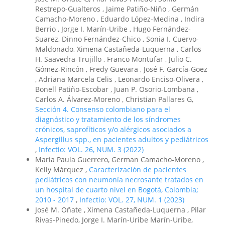
Restrepo-Gualteros , Jaime Patiño-Niño , Germán
Camacho-Moreno , Eduardo López-Medina , Indira
Berrio , Jorge I. Marín-Uribe , Hugo Fernández-
Suarez, Dinno Fernández-Chico , Sonia I. Cuervo-
Maldonado, Ximena Castañeda-Luquerna , Carlos
H. Saavedra-Trujillo , Franco Montufar , Julio C.
Gómez-Rincón , Fredy Guevara , José F. García-Goez
, Adriana Marcela Celis , Leonardo Enciso-Olivera ,
Bonell Patiño-Escobar , Juan P. Osorio-Lombana ,
Carlos A. Álvarez-Moreno , Christian Pallares G,
Sección 4. Consenso colombiano para el
diagnóstico y tratamiento de los síndromes
crónicos, saprofíticos y/o alérgicos asociados a
Aspergillus spp., en pacientes adultos y pediátricos
,
Infectio: VOL. 26, NUM. 3 (2022)
Maria Paula Guerrero, German Camacho-Moreno ,
Kelly Márquez ,
Caracterización de pacientes
pediátricos con neumonía necrosante tratados en
un hospital de cuarto nivel en Bogotá, Colombia;
2010 - 2017
,
Infectio: VOL. 27, NUM. 1 (2023)
José M. Oñate , Ximena Castañeda-Luquerna , Pilar
Rivas-Pinedo, Jorge I. Marín-Uribe Marín-Uribe,