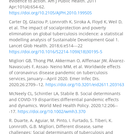
evidence to action. Am J Public Health. 2011
Apr;101(4):654-62.
https://doi.org/10.2105/AJPH.2010.199505
Carter DJ, Glaziou P, Lonnroth K, Siroka A, Floyd K, Weil D,
et al. The impact of socialprotection and poverty
elimination on global tuberculosis incidence: a statistical
modelling analysis of Sustainable Development Goal 1.
Lancet Glob Health. 2018;6:e514---22
https://doi.org/10.1016/S2214-109X(18)30195-5
Migliori GB, Thong PM, Akkerman O, Alffenaar JW, Álvarez-
Navascués F, Assao- Neino MM, et al. Worldwide effects
of coronavirus disease pandemic on tuberculosis
services, January---April 2020. Emer Infec Dis.
2020;26:2709--12.
https://doi.org/10.3201/eid2611.203163
McNeely CL, Schintler LA, Stabile B. Social determinants
and COVID-19 disparities:differential pandemic effects
and dynamics. World Med Health Policy. 2020;12:206--
-17.
https://doi.org/10.1002/wmh3.370
R. Duarte, A. Aguiar, M. Pinto, I. Furtado, S. Tiberi, K.
Lonnroth, G.B. Migliori, Different disease, same
challenges: Social determinants of tuberculosis and