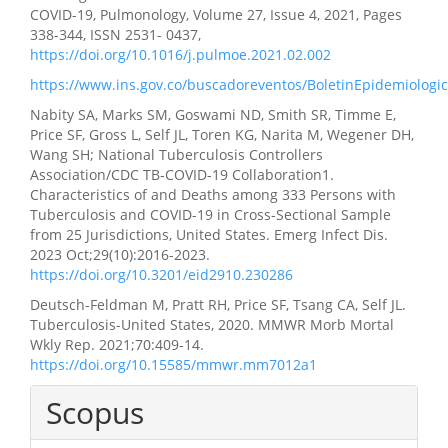
COVID-19, Pulmonology, Volume 27, Issue 4, 2021, Pages
338-344, ISSN 2531- 0437,
https://doi.org/10.1016/j.pulmoe.2021.02.002
https://www.ins.gov.co/buscadoreventos/BoletinEpidemiolo
Nabity SA, Marks SM, Goswami ND, Smith SR, Timme E,
Price SF, Gross L, Self JL, Toren KG, Narita M, Wegener DH,
Wang SH; National Tuberculosis Controllers
Association/CDC TB-COVID-19 Collaboration1.
Characteristics of and Deaths among 333 Persons with
Tuberculosis and COVID-19 in Cross-Sectional Sample
from 25 Jurisdictions, United States. Emerg Infect Dis.
2023 Oct;29(10):2016-2023.
https://doi.org/10.3201/eid2910.230286
Deutsch-Feldman M, Pratt RH, Price SF, Tsang CA, Self JL.
Tuberculosis-United States, 2020. MMWR Morb Mortal
Wkly Rep. 2021;70:409-14.
https://doi.org/10.15585/mmwr.mm7012a1
Scopus