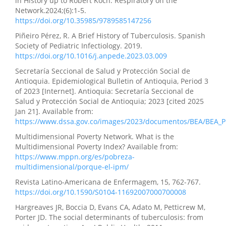
in History up to Robert Koch. Respiratory on the
Network.2024;(6):1-5.
https://doi.org/10.35985/9789585147256
Piñeiro Pérez, R. A Brief History of Tuberculosis. Spanish
Society of Pediatric Infectiology. 2019.
https://doi.org/10.1016/j.anpede.2023.03.009
Secretaría Seccional de Salud y Protección Social de
Antioquia. Epidemiological Bulletin of Antioquia, Period 3
of 2023 [Internet]. Antioquia: Secretaría Seccional de
Salud y Protección Social de Antioquia; 2023 [cited 2025
Jan 21]. Available from:
https://www.dssa.gov.co/images/2023/documentos/BEA/BEA_
Multidimensional Poverty Network. What is the
Multidimensional Poverty Index? Available from:
https://www.mppn.org/es/pobreza-
multidimensional/porque-el-ipm/
Revista Latino-Americana de Enfermagem, 15, 762-767.
https://doi.org/10.1590/S0104-11692007000700008
Hargreaves JR, Boccia D, Evans CA, Adato M, Petticrew M,
Porter JD. The social determinants of tuberculosis: from