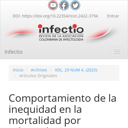
Navegación
principal
Contenido
DOI: https://doi.org/10.22354/issn.2422-3794
Entrar
principal
Barra
lateral
Infectio
Toggl
navig
Inicio
Archivos
VOL. 29 NUM 4. (2025)
Articulos Originales
Comportamiento de la
inequidad en la
mortalidad por