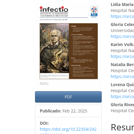
Barra
Cont
Lidia María
Hospital Na
lateral
princ
https://orc
del
del
Gloria Cel
Universidad
artículo
artíc
https://orc
Karim Volk
Hospital Na
https://orc
Natalia Be
Hospital Ce
https://orc
Lorena Qui
Hospital Ce
https://orc
PDF
Gloria Rive
Hospital Ce
Publicado:
Feb 22, 2025
DOI:
Resu
https://doi.org/10.22354/242