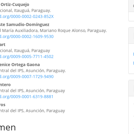
enido
 Ortiz-Cuquejo
cional, Itauguá, Paraguay.
ipal
id.org/0000-0002-0243-852X
este Samudio-Domínguez
 María Auxiliadora, Mariano Roque Alonso, Paraguay.
ulo
id.org/0000-0002-1609-9530
art
cional, Itauguá, Paraguay
id.org/0009-0005-7711-4502
renice Ortega Gaona
ntral del IPS, Asunción, Paraguay.
id.org/0009-0007-1729-9490
ntero
ntral del IPS, Asunción, Paraguay
id.org/0009-0001-6319-8881
ros
ntral del IPS, Asunción, Paraguay
men