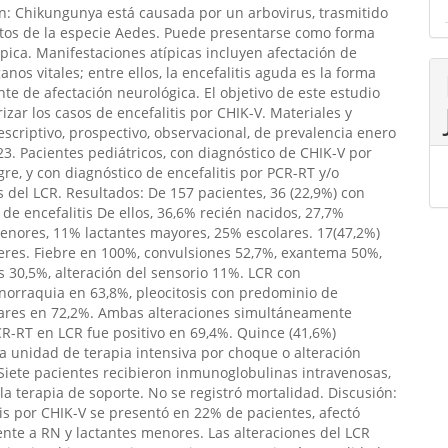
n: Chikungunya está causada por un arbovirus, trasmitido
tos de la especie Aedes. Puede presentarse como forma
típica. Manifestaciones atípicas incluyen afectación de
nos vitales; entre ellos, la encefalitis aguda es la forma
te de afectación neurológica. El objetivo de este estudio
rizar los casos de encefalitis por CHIK-V. Materiales y
scriptivo, prospectivo, observacional, de prevalencia enero
3. Pacientes pediátricos, con diagnóstico de CHIK-V por
re, y con diagnóstico de encefalitis por PCR-RT y/o
s del LCR. Resultados: De 157 pacientes, 36 (22,9%) con
 de encefalitis De ellos, 36,6% recién nacidos, 27,7%
enores, 11% lactantes mayores, 25% escolares. 17(47,2%)
eres. Fiebre en 100%, convulsiones 52,7%, exantema 50%,
s 30,5%, alteración del sensorio 11%. LCR con
norraquia en 63,8%, pleocitosis con predominio de
res en 72,2%. Ambas alteraciones simultáneamente
CR-RT en LCR fue positivo en 69,4%. Quince (41,6%)
a unidad de terapia intensiva por choque o alteración
 Siete pacientes recibieron inmunoglobulinas intravenosas,
a terapia de soporte. No se registró mortalidad. Discusión:
tis por CHIK-V se presentó en 22% de pacientes, afectó
nte a RN y lactantes menores. Las alteraciones del LCR