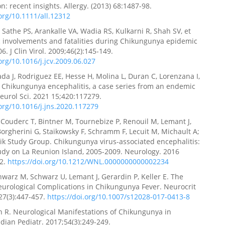
n: recent insights. Allergy. (2013) 68:1487-98.
.org/10.1111/all.12312
 Sathe PS, Arankalle VA, Wadia RS, Kulkarni R, Shah SV, et
c involvements and fatalities during Chikungunya epidemic
06. J Clin Virol. 2009;46(2):145-149.
.org/10.1016/j.jcv.2009.06.027
da J, Rodriguez EE, Hesse H, Molina L, Duran C, Lorenzana I,
 Chikungunya encephalitis, a case series from an endemic
Neurol Sci. 2021 15;420:117279.
.org/10.1016/j.jns.2020.117279
 Couderc T, Bintner M, Tournebize P, Renouil M, Lemant J,
Borgherini G, Staikowsky F, Schramm F, Lecuit M, Michault A;
k Study Group. Chikungunya virus-associated encephalitis:
udy on La Reunion Island, 2005-2009. Neurology. 2016
02.
https://doi.org/10.1212/WNL.0000000000002234
hwarz M, Schwarz U, Lemant J, Gerardin P, Keller E. The
urological Complications in Chikungunya Fever. Neurocrit
27(3):447-457.
https://doi.org/10.1007/s12028-017-0413-8
in R. Neurological Manifestations of Chikungunya in
ndian Pediatr. 2017;54(3):249-249.