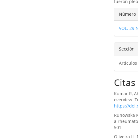
fueron pleo
Detal
Número
del
VOL. 29 
artíc
Sección
Articulos
Citas
Kumar R, Ah
overview. T
https://doi
Runowska M,
a rheumatol
501.
Oliveira JL