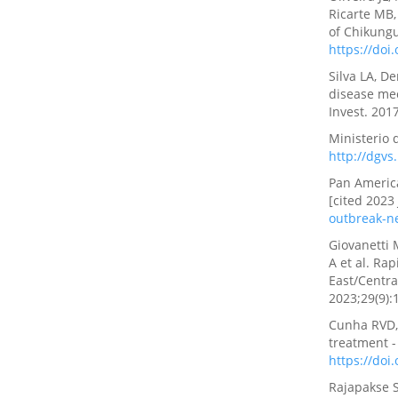
Ricarte MB,
of Chikungu
https://doi
Silva LA, D
disease mec
Invest. 201
Ministerio 
http://dgvs
Pan Americ
[cited 2023 
outbreak-n
Giovanetti 
A et al. Ra
East/Centra
2023;29(9)
Cunha RVD, 
treatment -
https://do
Rajapakse S