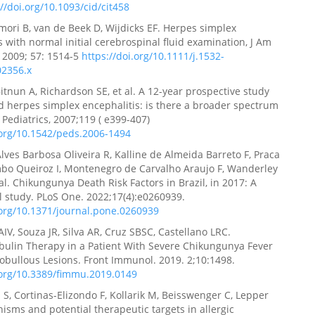
://doi.org/10.1093/cid/cit458
ri B, van de Beek D, Wijdicks EF. Herpes simplex
s with normal initial cerebrospinal fluid examination, J Am
, 2009; 57: 1514-5
https://doi.org/10.1111/j.1532-
02356.x
Bitnun A, Richardson SE, et al. A 12-year prospective study
d herpes simplex encephalitis: is there a broader spectrum
 Pediatrics, 2007;119 ( e399-407)
.org/10.1542/peds.2006-1494
lves Barbosa Oliveira R, Kalline de Almeida Barreto F, Praca
mbo Queiroz I, Montenegro de Carvalho Araujo F, Wanderley
 al. Chikungunya Death Risk Factors in Brazil, in 2017: A
l study. PLoS One. 2022;17(4):e0260939.
.org/10.1371/journal.pone.0260939
IV, Souza JR, Silva AR, Cruz SBSC, Castellano LRC.
ulin Therapy in a Patient With Severe Chikungunya Fever
obullous Lesions. Front Immunol. 2019. 2;10:1498.
.org/10.3389/fimmu.2019.0149
S, Cortinas-Elizondo F, Kollarik M, Beisswenger C, Lepper
sms and potential therapeutic targets in allergic