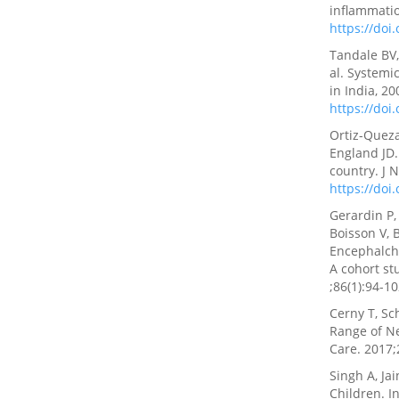
inflammatio
https://doi
Tandale BV,
al. Systemi
in India, 20
https://doi
Ortiz-Queza
England JD.
country. J 
https://doi
Gerardin P,
Boisson V, 
Encephalchi
A cohort st
;86(1):94-1
Cerny T, Sc
Range of Ne
Care. 2017;
Singh A, Ja
Children. I