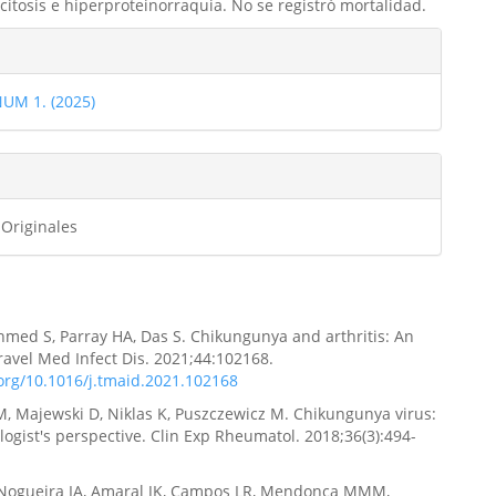
citosis e hiperproteinorraquia. No se registró mortalidad.
les
NUM 1. (2025)
ulo
 Originales
med S, Parray HA, Das S. Chikungunya and arthritis: An
ravel Med Infect Dis. 2021;44:102168.
.org/10.1016/j.tmaid.2021.102168
 Majewski D, Niklas K, Puszczewicz M. Chikungunya virus:
ogist's perspective. Clin Exp Rheumatol. 2018;36(3):494-
, Nogueira IA, Amaral JK, Campos LR, Mendonca MMM,