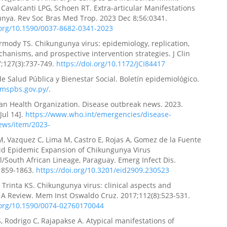
 Cavalcanti LPG, Schoen RT. Extra-articular Manifestations
nya. Rev Soc Bras Med Trop. 2023 Dec 8;56:0341.
.org/10.1590/0037-8682-0341-2023
ermody TS. Chikungunya virus: epidemiology, replication,
hanisms, and prospective intervention strategies. J Clin
7;127(3):737-749.
https://doi.org/10.1172/JCI84417
de Salud Pública y Bienestar Social. Boletín epidemiológico.
.mspbs.gov.py/
.
an Health Organization. Disease outbreak news. 2023.
Jul 14].
https://www.who.int/emergencies/disease-
ews/item/2023-
M, Vazquez C, Lima M, Castro E, Rojas A, Gomez de la Fuente
pid Epidemic Expansion of Chikungunya Virus
l/South African Lineage, Paraguay. Emerg Infect Dis.
:1859-1863.
https://doi.org/10.3201/eid2909.230523
Trinta KS. Chikungunya virus: clinical aspects and
 A Review. Mem Inst Oswaldo Cruz. 2017;112(8):523-531.
i.org/10.1590/0074-02760170044
, Rodrigo C, Rajapakse A. Atypical manifestations of