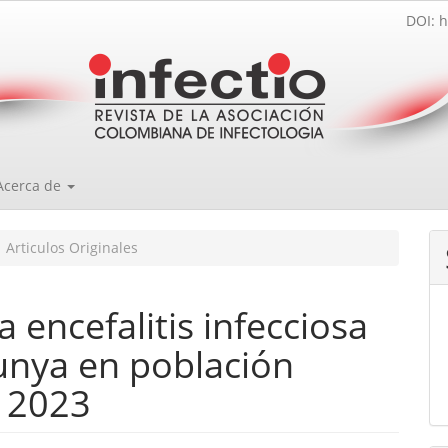
DOI: h
Acerca de
Articulos Originales
a encefalitis infecciosa
nya en población
o 2023