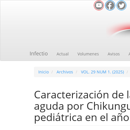
Navegación
principal
Contenido
principal
Barra
lateral
Infectio
Actual
Volumenes
Avisos
Inicio
Archivos
VOL. 29 NUM 1. (2025)
Caracterización de l
aguda por Chikungu
pediátrica en el añ