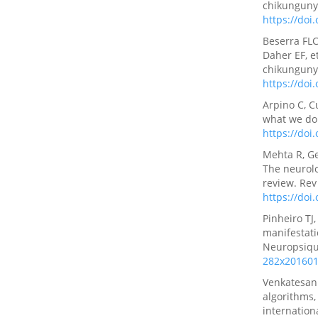
chikungunya
https://doi
Beserra FLC
Daher EF, et
chikungunya
https://doi
Arpino C, C
what we do 
https://doi
Mehta R, Ge
The neurolo
review. Rev
https://doi
Pinheiro TJ
manifestati
Neuropsiqui
282x20160
Venkatesan 
algorithms,
internation