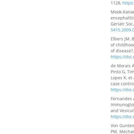
1128,
https
Mook-Kanamo
encephaliti
Geriatr Soc
5415.2009.
Elbers JM, 
of childhoo
of disease?,
https://doi
de Morais A
Pinto G, Ti
Lopes K, et
case contro
https://doi
Fernandes A
Immunoglob
and Vesicul
https://doi
Von Gunten 
PM. Mechani