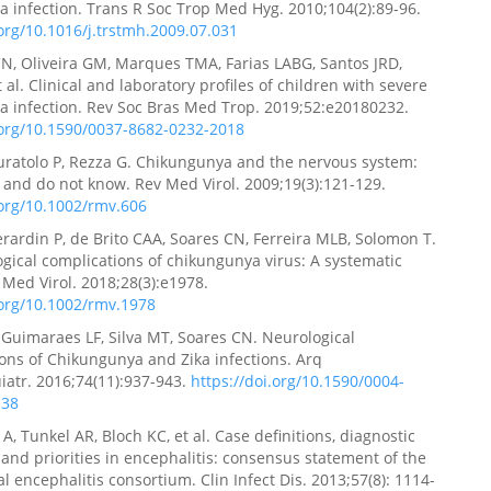
 infection. Trans R Soc Trop Med Hyg. 2010;104(2):89-96.
.org/10.1016/j.trstmh.2009.07.031
N, Oliveira GM, Marques TMA, Farias LABG, Santos JRD,
 al. Clinical and laboratory profiles of children with severe
 infection. Rev Soc Bras Med Trop. 2019;52:e20180232.
.org/10.1590/0037-8682-0232-2018
uratolo P, Rezza G. Chikungunya and the nervous system:
and do not know. Rev Med Virol. 2009;19(3):121-129.
.org/10.1002/rmv.606
rardin P, de Brito CAA, Soares CN, Ferreira MLB, Solomon T.
gical complications of chikungunya virus: A systematic
 Med Virol. 2018;28(3):e1978.
.org/10.1002/rmv.1978
, Guimaraes LF, Silva MT, Soares CN. Neurological
ons of Chikungunya and Zika infections. Arq
atr. 2016;74(11):937-943.
https://doi.org/10.1590/0004-
138
A, Tunkel AR, Bloch KC, et al. Case definitions, diagnostic
 and priorities in encephalitis: consensus statement of the
al encephalitis consortium. Clin Infect Dis. 2013;57(8): 1114-