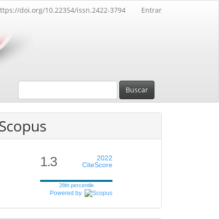
ttps://doi.org/10.22354/issn.2422-3794
Entrar
Buscar
Scopus
1.3
2022
CiteScore
28th percentile
Powered by