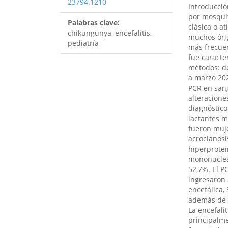
23794.1210
Introducció
por mosqui
Palabras clave:
clásica o a
chikungunya, encefalitis,
muchos órga
pediatría
más frecuen
fue caracte
métodos: de
a marzo 202
PCR en sang
alteracione
diagnóstico
lactantes m
fueron muj
acrocianosi
hiperprotei
mononuclea
52,7%. El P
ingresaron 
encefálica,
además de l
La encefali
principalme