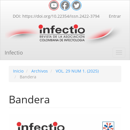
Navegación
principal
Contenido
DOI: https://doi.org/10.22354/issn.2422-3794
Entrar
principal
Barra
lateral
Infectio
Toggl
navig
Inicio
Archivos
VOL. 29 NUM 1. (2025)
Bandera
Bandera
Barra
lateral