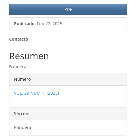
PDF
Publicado:
Feb 22, 2025
Contenido
Contacto __
principal
Resumen
del
Bandera
artículo
Detalles
Número
del
VOL. 29 NUM 1. (2025)
artículo
Sección
Bandera