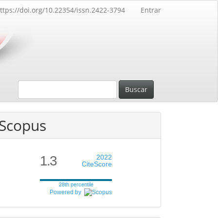
ttps://doi.org/10.22354/issn.2422-3794
Entrar
Buscar
Scopus
1.3
2022
CiteScore
28th percentile
Powered by