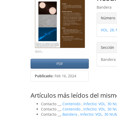
del
del
Bandera
artículo
artíc
Detal
Número
del
VOL. 28,
artíc
Sección
Bandera
PDF
Publicado:
Feb 16, 2024
Artículos más leídos del mism
Contacto __,
Contenido
,
Infectio: VOL. 30 N
Contacto __,
Contenido
,
Infectio: VOL. 30 N
Contacto __,
Bandera
,
Infectio: VOL. 30 NUM