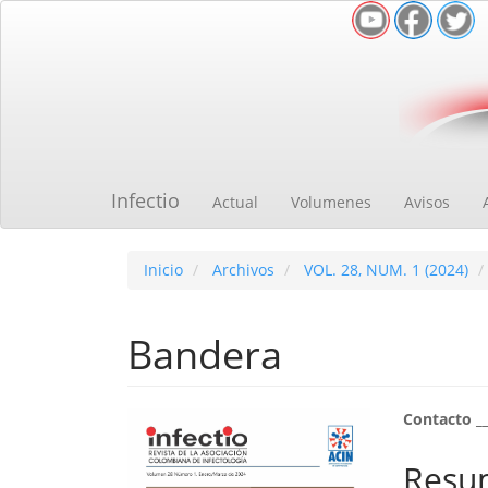
Navegación
principal
Contenido
principal
Barra
lateral
Infectio
Actual
Volumenes
Avisos
Inicio
Archivos
VOL. 28, NUM. 1 (2024)
Bandera
Barra
Cont
Contacto _
lateral
princ
Resu