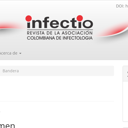
DOI: h
Acerca de
Bandera
enido
_
ipal
men