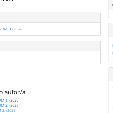
ulo
les
 NUM. 1 (2024)
ulo
o autor/a
UM 1. (2026)
UM 2. (2026)
 2. (2026)