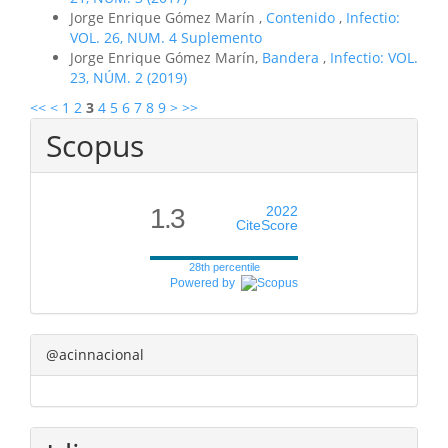
Jorge Enrique Gómez Marín ,
Contenido
,
Infectio:
VOL. 26, NUM. 4 Suplemento
Jorge Enrique Gómez Marín,
Bandera
,
Infectio: VOL.
23, NÚM. 2 (2019)
<<
<
1
2
3
4
5
6
7
8
9
>
>>
Scopus
1.3
2022
CiteScore
28th percentile
Powered by
@acinnacional