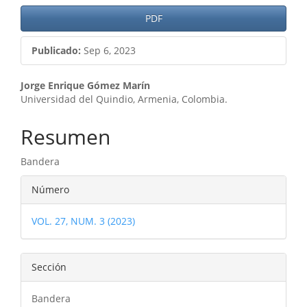
PDF
Publicado:
Sep 6, 2023
Contenido
Jorge Enrique Gómez Marín
Universidad del Quindio, Armenia, Colombia.
principal
del
Resumen
artículo
Bandera
Detalles
Número
del
VOL. 27, NUM. 3 (2023)
artículo
Sección
Bandera