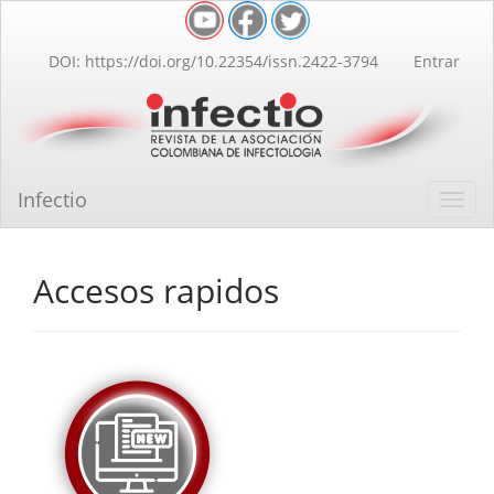
Navegación
principal
Contenido
DOI: https://doi.org/10.22354/issn.2422-3794
Entrar
principal
Barra
lateral
Infectio
Toggl
navig
Accesos rapidos