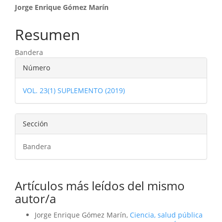
Contenido
Jorge Enrique Gómez Marín
principal
Resumen
del
Bandera
artículo
Detalles
Número
del
VOL. 23(1) SUPLEMENTO (2019)
artículo
Sección
Bandera
Artículos más leídos del mismo
autor/a
Jorge Enrique Gómez Marín,
Ciencia, salud pública