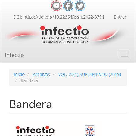
Navegación
principal
Contenido
DOI: https://doi.org/10.22354/issn.2422-3794
Entrar
principal
Barra
lateral
Infectio
Toggl
navig
Inicio
Archivos
VOL. 23(1) SUPLEMENTO (2019)
Bandera
Bandera
Barra
lateral