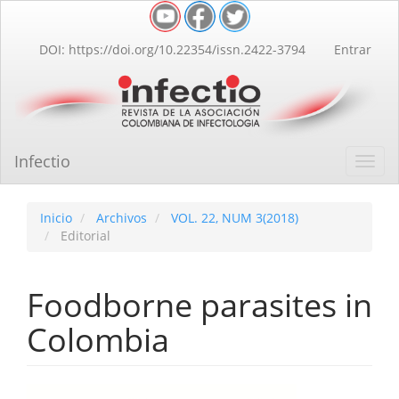
Navegación
principal
Contenido
DOI: https://doi.org/10.22354/issn.2422-3794
Entrar
principal
Barra
lateral
Infectio
Toggl
navig
Inicio
Archivos
VOL. 22, NUM 3(2018)
Editorial
Foodborne parasites in
Colombia
Barra