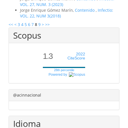
VOL. 27, NUM. 3 (2023)
Jorge Enrique Gómez Marín,
Contenido
,
Infectio:
VOL. 22, NUM 3(2018)
<<
<
3
4
5
6
7
8
9
>
>>
Scopus
1.3
2022
CiteScore
28th percentile
Powered by
@acinnacional
Idioma