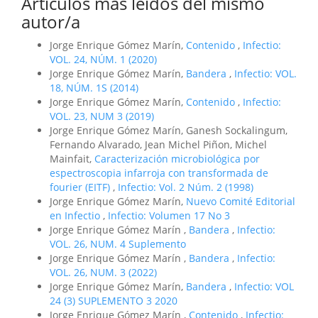
Artículos más leídos del mismo
autor/a
Jorge Enrique Gómez Marín,
Contenido
,
Infectio:
VOL. 24, NÚM. 1 (2020)
Jorge Enrique Gómez Marín,
Bandera
,
Infectio: VOL.
18, NÚM. 1S (2014)
Jorge Enrique Gómez Marín,
Contenido
,
Infectio:
VOL. 23, NUM 3 (2019)
Jorge Enrique Gómez Marín, Ganesh Sockalingum,
Fernando Alvarado, Jean Michel Piñon, Michel
Mainfait,
Caracterización microbiológica por
espectroscopia infarroja con transformada de
fourier (EITF)
,
Infectio: Vol. 2 Núm. 2 (1998)
Jorge Enrique Gómez Marín,
Nuevo Comité Editorial
en Infectio
,
Infectio: Volumen 17 No 3
Jorge Enrique Gómez Marín ,
Bandera
,
Infectio:
VOL. 26, NUM. 4 Suplemento
Jorge Enrique Gómez Marín ,
Bandera
,
Infectio:
VOL. 26, NUM. 3 (2022)
Jorge Enrique Gómez Marín,
Bandera
,
Infectio: VOL
24 (3) SUPLEMENTO 3 2020
Jorge Enrique Gómez Marín ,
Contenido
,
Infectio: