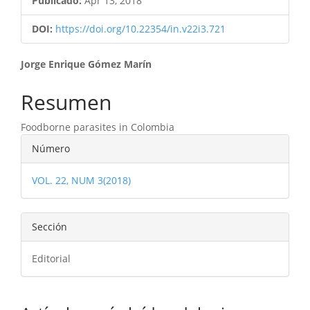
Publicado:
Apr 13, 2018
DOI:
https://doi.org/10.22354/in.v22i3.721
Contenido
Jorge Enrique Gómez Marín
principal
Resumen
del
Foodborne parasites in Colombia
artículo
Detalles
Número
del
VOL. 22, NUM 3(2018)
artículo
Sección
Editorial