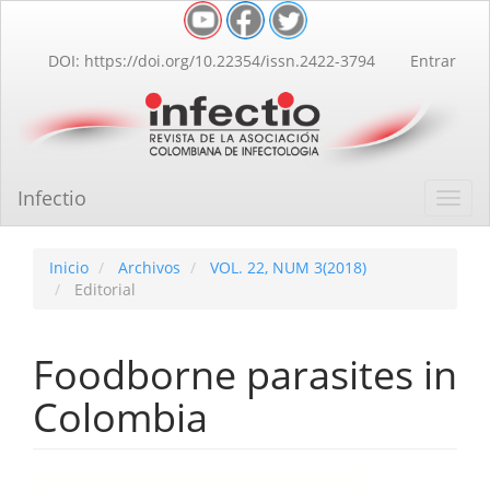
Navegación
principal
Contenido
DOI: https://doi.org/10.22354/issn.2422-3794
Entrar
principal
Barra
lateral
Infectio
Toggl
navig
Inicio
Archivos
VOL. 22, NUM 3(2018)
Editorial
Foodborne parasites in
Colombia
Barra