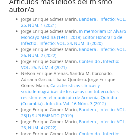
Artículos más leídos del mismo
autor/a
Jorge Enrique Gómez Marín,
Bandera
,
Infectio: VOL.
25, NÚM. 1 (2021)
Jorge Enrique Gómez Marín,
In memoriam Dr Alvaro
Moncayo Medina (1941- 2019) Editor Honorario de
Infectio
,
Infectio: VOL. 24, NÚM. 3 (2020)
Jorge Enrique Gómez Marín,
Bandera
,
Infectio: VOL.
26, NUM. 2 (2022)
Jorge Enrique Gómez Marín,
Contenido
,
Infectio:
VOL. 25, NÚM. 4 (2021)
Nelson Enrique Arenas, Sandra M. Coronado,
Adriana García, Liliana Quintero, Jorge Enrique
Gómez Marín,
Características clínicas y
sociodemográficas de los casos con tuberculosis
resistente en el municipio de Armenia, Quindío
(Colombia)
,
Infectio: Vol. 16 Núm. 3 (2012)
Jorge Enrique Gómez Marín,
Bandera
,
Infectio: VOL.
23(1) SUPLEMENTO (2019)
Jorge Enrique Gómez Marín,
Bandera
,
Infectio: VOL.
26, NUM. 4 (2022)
Jorge Enrique Gómez Marín,
Contenido
,
Infectio: