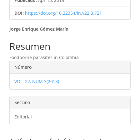
Publicado:
Apr 13, 2018
DOI:
https://doi.org/10.22354/in.v22i3.721
Contenido
Jorge Enrique Gómez Marín
principal
Resumen
del
Foodborne parasites in Colombia
artículo
Detalles
Número
del
VOL. 22, NUM 3(2018)
artículo
Sección
Editorial