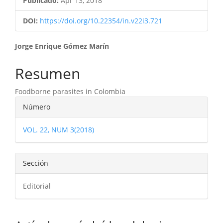
Publicado:
Apr 13, 2018
DOI:
https://doi.org/10.22354/in.v22i3.721
Contenido
Jorge Enrique Gómez Marín
principal
Resumen
del
Foodborne parasites in Colombia
artículo
Detalles
Número
del
VOL. 22, NUM 3(2018)
artículo
Sección
Editorial