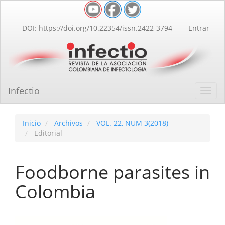
Navegación
principal
Contenido
DOI: https://doi.org/10.22354/issn.2422-3794
Entrar
principal
Barra
lateral
Infectio
Toggl
navig
Inicio
Archivos
VOL. 22, NUM 3(2018)
Editorial
Foodborne parasites in
Colombia
Barra