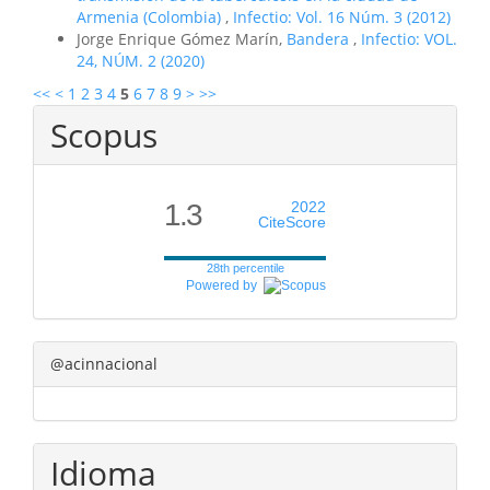
Armenia (Colombia)
,
Infectio: Vol. 16 Núm. 3 (2012)
Jorge Enrique Gómez Marín,
Bandera
,
Infectio: VOL.
24, NÚM. 2 (2020)
<<
<
1
2
3
4
5
6
7
8
9
>
>>
Scopus
1.3
2022
CiteScore
28th percentile
Powered by
@acinnacional
Idioma