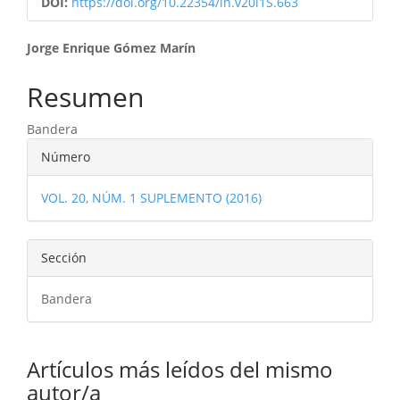
DOI:
https://doi.org/10.22354/in.v20i1S.663
Contenido
Jorge Enrique Gómez Marín
principal
Resumen
del
Bandera
artículo
Detalles
Número
del
VOL. 20, NÚM. 1 SUPLEMENTO (2016)
artículo
Sección
Bandera
Artículos más leídos del mismo
autor/a