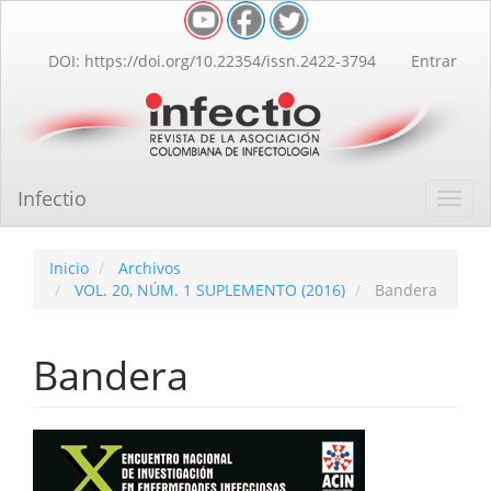
Navegación
principal
Contenido
DOI: https://doi.org/10.22354/issn.2422-3794
Entrar
principal
Barra
lateral
Infectio
Toggl
navig
Inicio
Archivos
VOL. 20, NÚM. 1 SUPLEMENTO (2016)
Bandera
Bandera
Barra
lateral