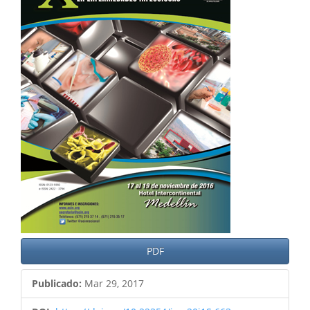
del
artículo
PDF
Publicado:
Mar 29, 2017