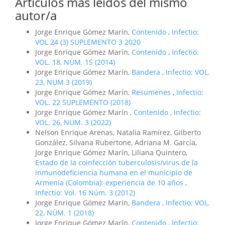
Artículos más leídos del mismo
autor/a
Jorge Enrique Gómez Marín,
Contenido
,
Infectio:
VOL 24 (3) SUPLEMENTO 3 2020
Jorge Enrique Gómez Marín,
Contenido
,
Infectio:
VOL. 18, NÚM. 1S (2014)
Jorge Enrique Gómez Marín,
Bandera
,
Infectio: VOL.
23, NUM 3 (2019)
Jorge Enrique Gómez Marín,
Resumenes
,
Infectio:
VOL. 22 SUPLEMENTO (2018)
Jorge Enrique Gómez Marín ,
Contenido
,
Infectio:
VOL. 26, NUM. 3 (2022)
Nelson Enrique Arenas, Natalia Ramírez, Gilberto
González, Silvana Rubertone, Adriana M. García,
Jorge Enrique Gómez Marín, Liliana Quintero,
Estado de la coinfección tuberculosis/virus de la
inmunodeficiencia humana en el municipio de
Armenia (Colombia): experiencia de 10 años
,
Infectio: Vol. 16 Núm. 3 (2012)
Jorge Enrique Gómez Marín,
Bandera
,
Infectio: VOL.
22, NÚM. 1 (2018)
Jorge Enrique Gómez Marín,
Contenido
,
Infectio: