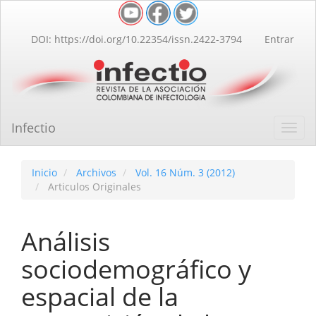
Navegación
principal
Contenido
DOI: https://doi.org/10.22354/issn.2422-3794
Entrar
principal
Barra
lateral
Infectio
Toggl
navig
Inicio
Archivos
Vol. 16 Núm. 3 (2012)
Articulos Originales
Análisis
sociodemográfico y
espacial de la