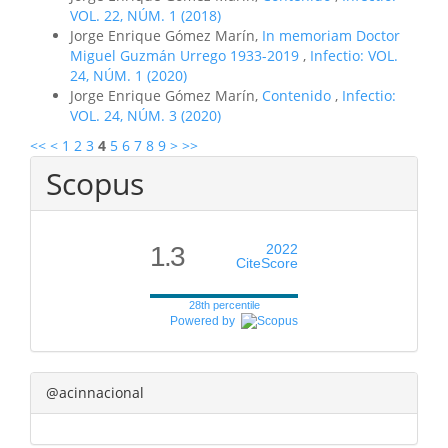
VOL. 22, NÚM. 1 (2018)
Jorge Enrique Gómez Marín,
In memoriam Doctor
Miguel Guzmán Urrego 1933-2019
,
Infectio: VOL.
24, NÚM. 1 (2020)
Jorge Enrique Gómez Marín,
Contenido
,
Infectio:
VOL. 24, NÚM. 3 (2020)
<<
<
1
2
3
4
5
6
7
8
9
>
>>
Scopus
1.3
2022
CiteScore
28th percentile
Powered by
@acinnacional