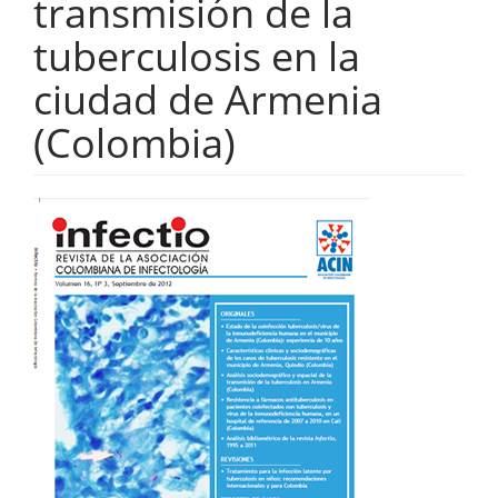
transmisión de la
tuberculosis en la
ciudad de Armenia
(Colombia)
Barra
lateral
del
artículo