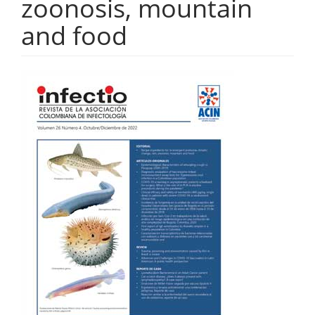
zoonosis, mountain
and food
Barra
lateral
del
artículo