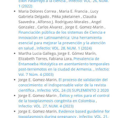
Elkin Patarroyo a la ciencia
,
Infectio: VOL. 26, NUM.
1 (2022)
Maria Dolores Correa , Maria E. Francia , Lucy
Gabriela Delgado , Pikka Jokelainen , Claudia
Saavedra , Alfonso J. Rodriguez-Morales , Angel
Gonzalez , Carlos Alvarez , Jorge E. Gomez-Marin ,
Financiación pública de los sistemas de Ciencia e
Innovación en Latinoamérica: Una herramienta
esencial para mejorar la prevención y la atención
en salud
,
Infectio: VOL. 28, NUM. 1 (2024)
Martha Lucia Gallego, Jorge E. Gómez Marín,
Elizabeth Torres, Fabiana Lora,
Prevalencia de
Entamoeba Histolytica en asentamiento temporales
post-terremotos en la ciudad de Armenia.
,
Infectio:
Vol. 7 Núm. 4 (2003)
Jorge E. Gomez-Marin,
El proceso de validación del
conocimiento: el indispensable valor de la revista
científica
,
Infectio: VOL. 24 (3) SUPLEMENTO 2 2020
Jorge E. Gomez-Marin ,
Éxitos y retos para el control
de la toxoplasmosis congénita en Colombia
,
Infectio: VOL. 27, NUM. 4 (2023)
Jorge E. Gomez-Marín,
Evidence based guideline for
toxoplasmosis during pregnancy
,
Infectio: VOL. 21,