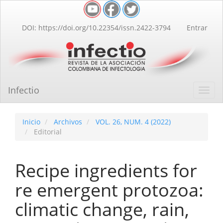
Navegación
principal
Contenido
DOI: https://doi.org/10.22354/issn.2422-3794
Entrar
principal
Barra
lateral
Infectio
Toggl
navig
Inicio
Archivos
VOL. 26, NUM. 4 (2022)
Editorial
Recipe ingredients for
re emergent protozoa:
climatic change, rain,