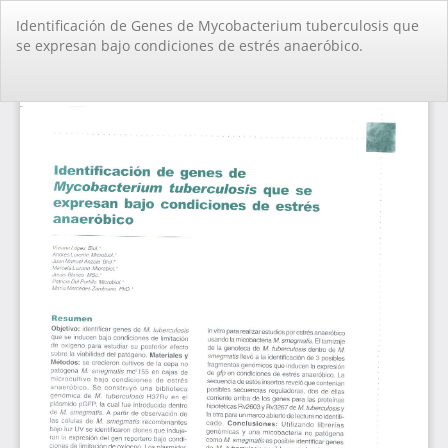
Volver
Identificación de Genes de Mycobacterium tuberculosis que
a
se expresan bajo condiciones de estrés anaeróbico.
los
detalles
del
De
De
artículo
PD