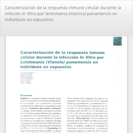
Volver
Caracterización de la respuesta inmune celular durante la
a
infeción In Vitro por leishmania (Viannia) panamensis en
los
individuos no expuestos.
detalles
del
artículo
De
De
PD