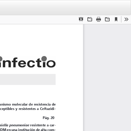
De
De
PD