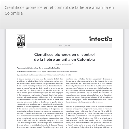
Volver
Científicos pioneros en el control de la fiebre amarilla en
a
Colombia
los
detalles
del
De
De
artículo
PD