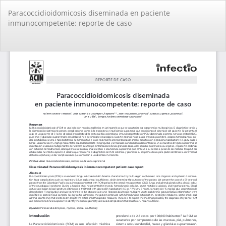
Volver
Paracoccidioidomicosis diseminada en paciente
a
inmunocompetente: reporte de caso
los
detalles
del
De
De
artículo
PD