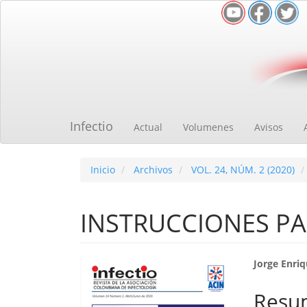
Navegación
principal
Contenido
principal
Barra
lateral
Infectio
Actual
Volumenes
Avisos
Inicio
Archivos
VOL. 24, NÚM. 2 (2020)
INSTRUCCIONES PA
Barra
Cont
Jorge Enri
lateral
princ
Resu