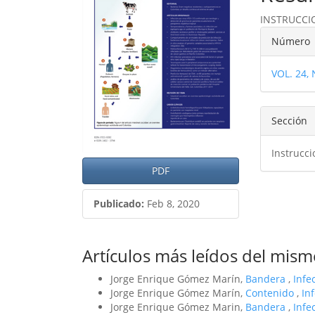
del
del
INSTRUCCI
artículo
artíc
Detal
Número
del
VOL. 24,
artíc
Sección
Instrucc
PDF
Publicado:
Feb 8, 2020
Artículos más leídos del mism
Jorge Enrique Gómez Marín,
Bandera
,
Infe
Jorge Enrique Gómez Marín,
Contenido
,
In
Jorge Enrique Gómez Marin,
Bandera
,
Infe