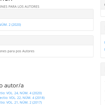
ONES PARA LOS AUTORES
ulo
les
 NÚM. 2 (2020)
ulo
iones para pos Autores
o autor/a
ctio: VOL. 24, NÚM. 4 (2020)
fectio: VOL. 22, NÚM. 4 (2018)
ctio: VOL. 21, NÚM. 2 (2017)