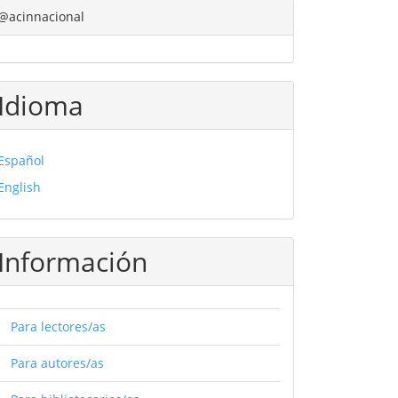
@acinnacional
Idioma
Español
English
Información
Para lectores/as
Para autores/as