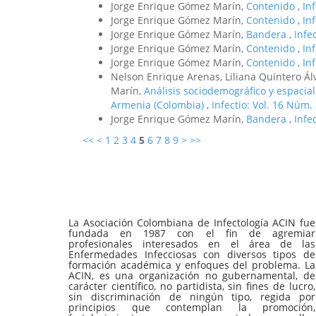
Jorge Enrique Gómez Marín,
Contenido
,
In
Jorge Enrique Gómez Marín,
Contenido
,
In
Jorge Enrique Gómez Marín,
Bandera
,
Infe
Jorge Enrique Gómez Marín,
Contenido
,
In
Jorge Enrique Gómez Marín,
Contenido
,
In
Nelson Enrique Arenas, Liliana Quintero Á
Marín,
Análisis sociodemográfico y espacial
Armenia (Colombia)
,
Infectio: Vol. 16 Núm. 
Jorge Enrique Gómez Marín,
Bandera
,
Infe
<<
<
1
2
3
4
5
6
7
8
9
>
>>
La Asociación Colombiana de Infectología ACIN fue
fundada en 1987 con el fin de agremiar
profesionales interesados en el área de las
Enfermedades Infecciosas con diversos tipos de
formación académica y enfoques del problema. La
ACIN, es una organización no gubernamental, de
carácter científico, no partidista, sin fines de lucro,
sin discriminación de ningún tipo, regida por
principios que contemplan la promoción,