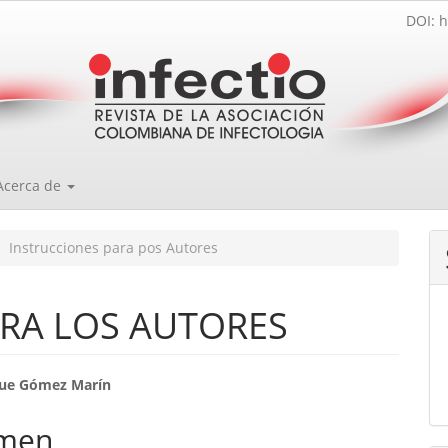
DOI: h
Acerca de
Instrucciones para pos Autores
RA LOS AUTORES
enido
que Gómez Marín
ipal
men