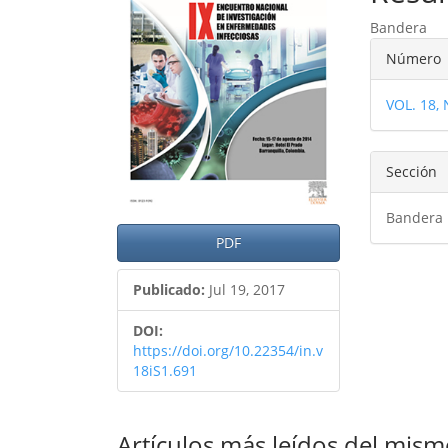
del
del
Bandera
artículo
artíc
Detal
Número
del
VOL. 18,
artíc
Sección
Bandera
PDF
Publicado:
Jul 19, 2017
DOI:
https://doi.org/10.22354/in.v
18iS1.691
Artículos más leídos del mism