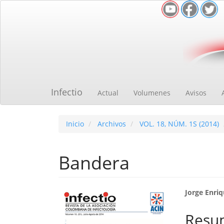
Navegación
principal
Contenido
principal
Barra
lateral
Infectio
Actual
Volumenes
Avisos
Inicio
Archivos
VOL. 18, NÚM. 1S (2014)
Bandera
Barra
Cont
Jorge Enri
lateral
princ
Resu