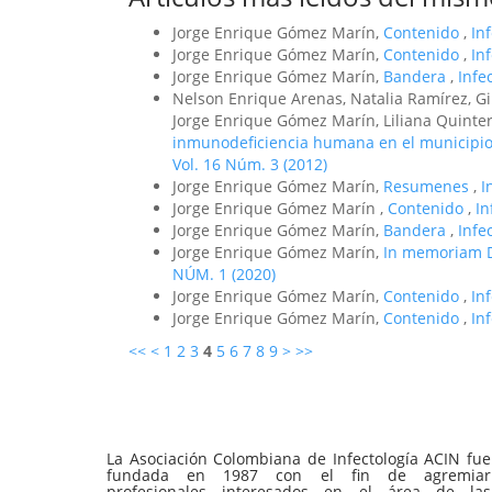
Jorge Enrique Gómez Marín,
Contenido
,
In
Jorge Enrique Gómez Marín,
Contenido
,
In
Jorge Enrique Gómez Marín,
Bandera
,
Infe
Nelson Enrique Arenas, Natalia Ramírez, Gi
Jorge Enrique Gómez Marín, Liliana Quinte
inmunodeficiencia humana en el municipio
Vol. 16 Núm. 3 (2012)
Jorge Enrique Gómez Marín,
Resumenes
,
I
Jorge Enrique Gómez Marín ,
Contenido
,
In
Jorge Enrique Gómez Marín,
Bandera
,
Infe
Jorge Enrique Gómez Marín,
In memoriam 
NÚM. 1 (2020)
Jorge Enrique Gómez Marín,
Contenido
,
In
Jorge Enrique Gómez Marín,
Contenido
,
In
<<
<
1
2
3
4
5
6
7
8
9
>
>>
La Asociación Colombiana de Infectología ACIN fue
fundada en 1987 con el fin de agremiar
profesionales interesados en el área de las