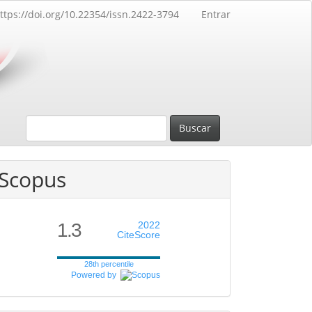
ttps://doi.org/10.22354/issn.2422-3794
Entrar
Buscar
Scopus
1.3
2022
CiteScore
28th percentile
Powered by