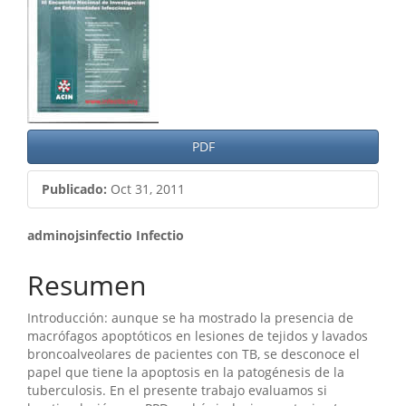
del
artículo
PDF
Publicado:
Oct 31, 2011
Contenido
adminojsinfectio Infectio
principal
Resumen
del
Introducción: aunque se ha mostrado la presencia de
artículo
macrófagos apoptóticos en lesiones de tejidos y lavados
broncoalveolares de pacientes con TB, se desconoce el
papel que tiene la apoptosis en la patogénesis de la
tuberculosis. En el presente trabajo evaluamos si