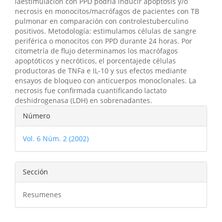
laestimulación con PPD podría inducir apoptosis y/o
necrosis en monocitos/macrófagos de pacientes con TB
pulmonar en comparación con controlestuberculino
positivos. Metodología: estimulamos células de sangre
periférica o monocitos con PPD durante 24 horas. Por
citometría de flujo determinamos los macrófagos
apoptóticos y necróticos, el porcentajede células
productoras de TNFa e IL-10 y sus efectos mediante
ensayos de bloqueo con anticuerpos monoclonales. La
necrosis fue confirmada cuantificando lactato
deshidrogenasa (LDH) en sobrenadantes.
Detalles
Número
del
Vol. 6 Núm. 2 (2002)
artículo
Sección
Resumenes