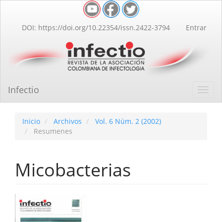
Navegación
principal
Contenido
DOI: https://doi.org/10.22354/issn.2422-3794
Entrar
principal
Barra
lateral
Infectio
Toggl
navig
Inicio
Archivos
Vol. 6 Núm. 2 (2002)
Resumenes
Micobacterias
Barra
lateral