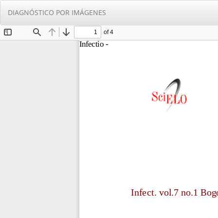
Volver
DIAGNÓSTICO POR IMÁGENES
a
los
detalles
del
artículo