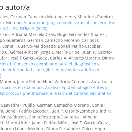
o autor/a
Morales, German Camacho-Moreno, Henry Mendoza-Ramírez,
arez-Moreno,
A new emerging zoonotic virus of concern: the
o: VOL. 24, NÚM. 3 (2020)
Berrio , Adriana Marcela Celis, Hugo Fernández-Suarez ,
epo-Gualteros, Germán Camacho-Moreno, Carlos H.
 , Sonia I. Cuervo-Maldonado, Bonell Patiño-Escobar,
o C. Gómez-Rincón, Jorge I. Marín-Uribe , Juan P. Osorio-
far , José F García-Goez , Carlos A. Álvarez-Moreno, Dinno
ción 1. Consenso colombiano para el diagnóstico y
de la enfermedad aspergilar en pacientes adultos y
)
reno, Jaime Patiño-Niño, Wilfrido Coronell , Aura Lucía
ócicas en Colombia: Análisis Epidemiológico Antes y
reptococcus pneumoniae, a la Luz del Cambio Vacunal en
H. Saavedra-Trujillo, Germán Camacho-Moreno , Sonia I.
, Bonell Patiño-Escobar, Juan P. Osorio-Lombana, Indira
. Gómez-Rincón , Sonia Restrepo-Gualteros , Ximena
I. Marín-Uribe, Jaime Patiño-Niño , José F. García-Goez ,
 Eduardo López-Medina , Dinno Fernández-Chico, Hugo