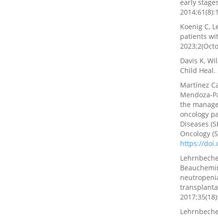
early stage
2014;61(8):1
Koenig C, L
patients wi
2023;2(Oct
Davis K, Wi
Child Heal.
Martínez Ca
Mendoza-Pa
the manage
oncology pa
Diseases (S
Oncology (S
https://doi
Lehrnbecher
Beauchemin 
neutropenia
transplanta
2017;35(18)
Lehrnbecher