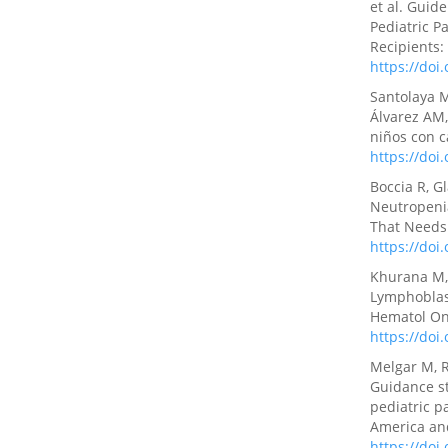
et al. Guid
Pediatric P
Recipients:
https://doi
Santolaya M
Álvarez AM,
niños con c
https://do
Boccia R, G
Neutropenia
That Needs 
https://doi
Khurana M, 
Lymphoblast
Hematol On
https://do
Melgar M, R
Guidance s
pediatric p
America and
https://doi