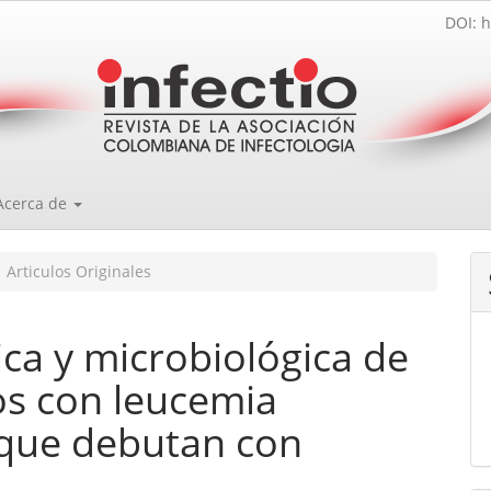
DOI: h
Acerca de
Articulos Originales
ica y microbiológica de
os con leucemia
 que debutan con