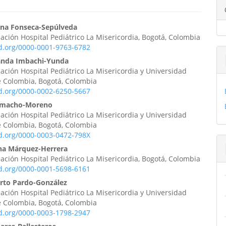
enido
iana Fonseca-Sepúlveda
ción Hospital Pediátrico La Misericordia, Bogotá, Colombia
ipal
id.org/0000-0001-9763-6782
anda Imbachi-Yunda
ción Hospital Pediátrico La Misericordia y Universidad
ulo
e Colombia, Bogotá, Colombia
id.org/0000-0002-6250-5667
amacho-Moreno
ción Hospital Pediátrico La Misericordia y Universidad
e Colombia, Bogotá, Colombia
id.org/0000-0003-0472-798X
tina Márquez-Herrera
ción Hospital Pediátrico La Misericordia, Bogotá, Colombia
id.org/0000-0001-5698-6161
erto Pardo-González
ción Hospital Pediátrico La Misericordia y Universidad
e Colombia, Bogotá, Colombia
id.org/0000-0003-1798-2947