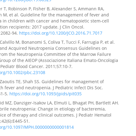
 T, Robinson P, Fisher B, Alexander S, Ammann RA,
M, et al. Guideline for the management of fever and
 in children with cancer and hematopoietic stem-cell
tion recipients: 2017 update. J Clin Oncol.
:2082-94.
https://doi.org/10.1200/JCO.2016.71.7017
Calvillo M, Bonanomi S, Coliva T, Tucci F, Farrugia P, et al.
 and Acquired Neutropenia Consensus Guidelines on
From the Neutropenia Committee of the Marrow Failure
roup of the AIEOP (Associazione Italiana Emato-Oncologia
. Pediatr Blood Cancer. 2011;57:10-7.
.org/10.1002/pbc.23108
Zaoutis TE, Shah SS. Guidelines for management of
th fever and neutropenia. J Pediatric Infect Dis Soc.
81-5.
https://doi.org/10.1093/jpids/pit035
vid MZ, Danziger-Isakov LA, Elmuti L, Bhagat PH, Bartlett AH.
ebrile neutropenia: Change in etiology of bacteremia,
ice of therapy and clinical outcomes. J Pediatr Hematol
;42(6):E445-51.
i.org/10.1097/MPH.0000000000001814