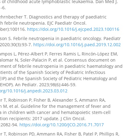
s of childhood acute lymphoblastic leukaemia. Dan Med J.
-6.
ehrnbecher T. Diagnostics and therapy of paediatric
th febrile neutropenia. EJC Paediatr Oncol.
ober):100116.
https://doi.org/10.1016/j.ejcped.2023.100116
lson S. Febrile neutropenia in paediatric oncology. Paediatr
 2020;30(3):93-7.
https://doi.org/10.1016/j.paed.2019.12.002
mpos L, Pérez-Albert P, Ferres Ramis L, Rincón-López EM,
lomar N, Soler-Palacin P, et al. Consensus document on
ment of febrile neutropenia in paediatric haematology and
tients of the Spanish Society of Pediatric Infectious
EIP) and the Spanish Society of Pediatric Hematology and
EHOP). An Pediatr. 2023;98(6):446-59.
.org/10.1016/j.anpedi.2023.03.012
 T, Robinson P, Fisher B, Alexander S, Ammann RA,
M, et al. Guideline for the management of fever and
 in children with cancer and hematopoietic stem-cell
tion recipients: 2017 update. J Clin Oncol.
:2082-94.
https://doi.org/10.1200/JCO.2016.71.7017
 T, Robinson PD, Ammann RA, Fisher B, Patel P, Phillips R,