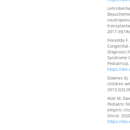
Lehrnbecher
Beauchemin 
neutropenia
transplanta
2017;35(18)
Fioredda F, 
Congenital
Diagnosis 
Syndrome G
Pediatrica)
https://doi
Downes KJ, 
children wi
2013;2(3):2
Alali M, Da
Pediatric f
empiric cho
Oncol. 2020
https://do