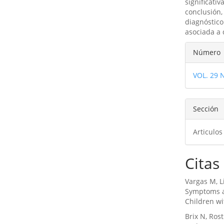
significati
conclusión,
diagnóstico
asociada a 
Detal
Número
del
VOL. 29 
artíc
Sección
Articulos
Citas
Vargas M, L
Symptoms an
Children wi
Brix N, Ros