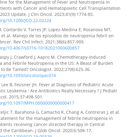
eline for the Management of Fever and Neutropenia in
atients with Cancer and Hematopoietic Cell Transplantation
 2023 Update. J Clin Oncol. 2023;41(9):1774-85.
.org/10.1200/JCO.22.02224
, Contardo V, Torres JP, Lopez-Medina E, Rosanova MT,
 et al. Manejo de los episodios de neutropenia febril en
áncer. Rev Chil Infect. 2021;38(6):857-909.
i.org/10.4067/s0716-10182021000600857
laspy J, Crawford J, Aapro M. Chemotherapy-Induced
 and Febrile Neutropenia in the US: A Beast of Burden
to Be Tamed? Oncologist. 2022;27(8):625-36.
.org/10.1093/oncolo/oyac074
Lee B, Feusner JH. Fever at Diagnosis of Pediatric Acute
ic Leukemia : Are Antibiotics Really Necessary ? J Pediatr
col. 2015;37:498-501.
i.org/10.1097/MPH.0000000000000417
eljic T, Barahona G, Camacho K, Chang A, Contreras J, et al.
tatement for the management of febrile neutropenia in
atients receiving cancer-directed therapy in Central
 the Caribbean. J Glob Oncol. 2020;6:508-17.
.org/10.1200/JGO.19.00329