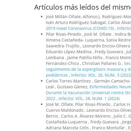
Artículos más leídos del mism
José Millán-Oñate, Alfonso J. Rodriguez-
Iván Arturo Rodríguez-Sabogal, Carlos Álv
2019 novel Coronavirus (COVID-19)
,
Infecti
Pilar Rivas-Pinedo , José M. Oñate , Indira 
Ximena Castañeda- Luquerna, Sonia Restr
Saavedra-Trujillo , Leonardo Enciso-Olivera
Eduardo López-Medina , Fredy Guevara , Juli
Lombana , Jaime Patiño-Niño , Franco Montu
Fernández-Chico , Christian Pallares G ,
Sec
seguimiento de la aspergilosis invasora y 
pediátricos
,
Infectio: VOL. 26, NUM. 3 (2022
Carlos Torres-Martínez , Germán Camacho-Mo
Leal , Gustavo Gámez,
Enfermedades Neumoc
Durante la Vacunación Universal contra St
2022
,
Infectio: VOL. 28, NUM. 1 (2024)
José M. Oñate, Pilar Rivas-Pinedo , Carlos 
Cuervo-Maldonado , Leonardo Enciso-Olivera
Berrio , Carlos A. Álvarez-Moreno , Julio C
Castañeda-Luquerna , Fredy Guevara , Jorge 
Adriana Marcela Celis , Franco Montufar ,