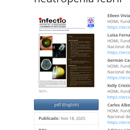
Barra
Cont
Eileen Viv
HOMI, Funda
lateral
princ
https://orc
del
del
Luisa Fern
HOMI, Funda
artículo
artíc
Nacional d
https://orc
Germán C
HOMI, Funda
Nacional d
https://orc
Kelly Cris
HOMI, Funda
https://orc
pdf (English)
Carlos Alb
HOMI, Funda
Nacional d
Publicado:
Nov 18, 2025
https://orc