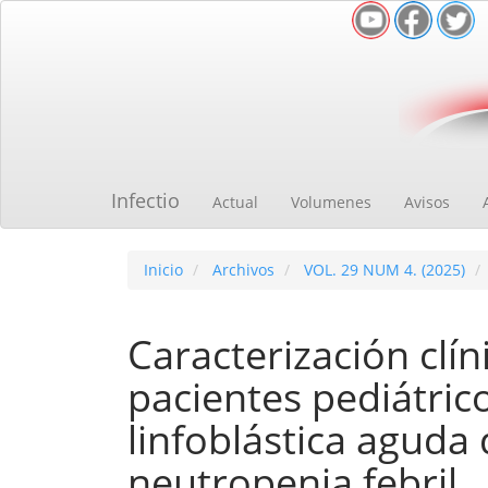
Navegación
principal
Contenido
principal
Barra
lateral
Infectio
Actual
Volumenes
Avisos
Inicio
Archivos
VOL. 29 NUM 4. (2025)
Caracterización clín
pacientes pediátric
linfoblástica aguda
neutropenia febril