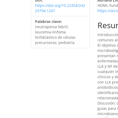
DOI:
Adriana Lin
https://doi.org/10.22354/242
HOMI, Funda
23794.1247
https://orc
Palabras clave:
Resu
neutropenia febril;
leucemia-linfoma
Introducció
linfoblástico de células
comunes al 
precursoras; pediatría
El objetivo 
microbiológ
presentan n
enfermedad.
LLA y NF de
cualquier t
clínicos y 
con LLA pre
antibiótico
identificar
relacionada
Discusión: 
guías para 
microbianos