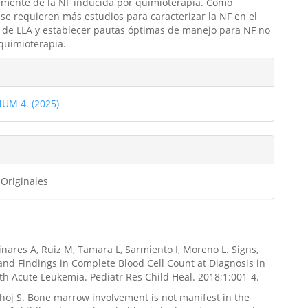
vamente de la NF inducida por quimioterapia. Como
 se requieren más estudios para caracterizar la NF en el
 de LLA y establecer pautas óptimas de manejo para NF no
quimioterapia.
les
NUM 4. (2025)
ulo
 Originales
inares A, Ruiz M, Tamara L, Sarmiento I, Moreno L. Signs,
d Findings in Complete Blood Cell Count at Diagnosis in
th Acute Leukemia. Pediatr Res Child Heal. 2018;1:001-4.
thoj S. Bone marrow involvement is not manifest in the