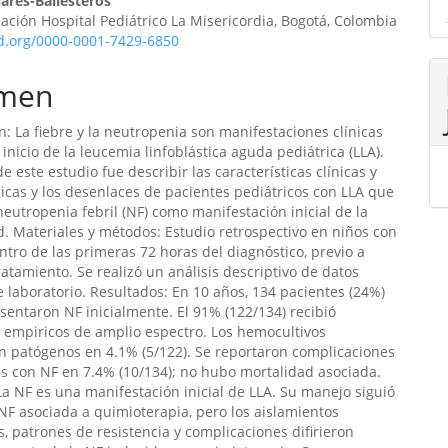
ares-Ballesteros
ción Hospital Pediátrico La Misericordia, Bogotá, Colombia
id.org/0000-0001-7429-6850
men
n: La fiebre y la neutropenia son manifestaciones clínicas
inicio de la leucemia linfoblástica aguda pediátrica (LLA).
de este estudio fue describir las características clínicas y
icas y los desenlaces de pacientes pediátricos con LLA que
eutropenia febril (NF) como manifestación inicial de la
 Materiales y métodos: Estudio retrospectivo en niños con
ntro de las primeras 72 horas del diagnóstico, previo a
ratamiento. Se realizó un análisis descriptivo de datos
de laboratorio. Resultados: En 10 años, 134 pacientes (24%)
sentaron NF inicialmente. El 91% (122/134) recibió
s empiricos de amplio espectro. Los hemocultivos
on patógenos en 4.1% (5/122). Se reportaron complicaciones
s con NF en 7.4% (10/134); no hubo mortalidad asociada.
La NF es una manifestación inicial de LLA. Su manejo siguió
NF asociada a quimioterapia, pero los aislamientos
, patrones de resistencia y complicaciones difirieron