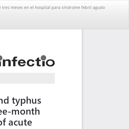
e tres meses en el hospital para síndrome febril agudo
De
De
PD