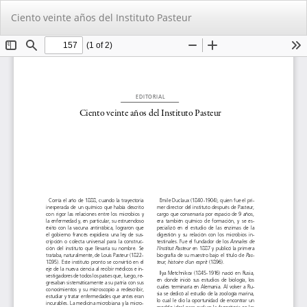
Volver
De
De
Ciento veinte años del Instituto Pasteur
a
PD
los
detalles
del
artículo