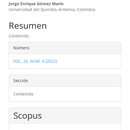
Contenido
Jorge Enrique Gómez Marín
Universidad del Quindio, Armenia, Colombia
principal
del
Resumen
artículo
Contenido
Detalles
Número
del
VOL. 26, NUM. 4 (2022)
artículo
Sección
Contenido
Scopus