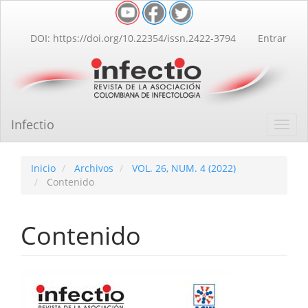
Navegación
principal
Contenido
DOI: https://doi.org/10.22354/issn.2422-3794
Entrar
principal
Barra
lateral
Infectio
Toggl
navig
Inicio
Archivos
VOL. 26, NUM. 4 (2022)
Contenido
Contenido
Barra
lateral