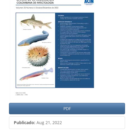
del
artículo
PDF
Publicado:
Aug 21, 2022