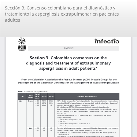
Volver
Sección 3. Consenso colombiano para el diagnóstico y
a
tratamiento la aspergilosis extrapulmonar en pacientes
los
adultos
detalles
del
artículo
De
De
PD